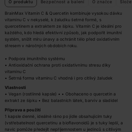
O produktu
Bezpečnost a balení
O značce
Slože
BrainMax Vitamin C & Quercetin kombinuje vysokou dávku
vitaminu C v nekyselé, k žaludku šetrné formě, s
quercetinem a extraktem ze šípku. Vitamín C je ideální pro
každého, kdo hledá efektivní způsob, jak podpořit imunitní
systém, snížit míru únavy a ochránit tělo před oxidativním
stresem v náročných obdobích roku.
• Podpora imunitního systému
• Antioxidační ochrana proti oxidativnímu stresu díky
vitamínu C
• Šetrná forma vitaminu C vhodná i pro citlivý žaludek
Vlastnosti
• Vegan (rostlinné kapsle) • • Obohaceno o quercetin a
extrakt ze šípku • Bez balastních látek, barviv a sladidel
Příprava a použití
1 kapsle denně, ideálně ráno po jídle obsahujícím tuky
(vstřebatelnost quercetinu a bioflavonoidů je s tuky lepší, a
navíc pomůže předejít nepříjemnostem u jedinců s citlivým