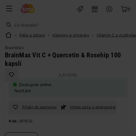
0
Péče o zdraví
Vitaminy a minerály
Vitamín C a multivit
BrainMax
BrainMax Vit C + Quercetin & Rosehip 100
kapslí
3,20 Kč
/
ks
Dostupné online
Načítám
Přidat do seznamu
Hlídat akce a dostupnost
Kód:
301022