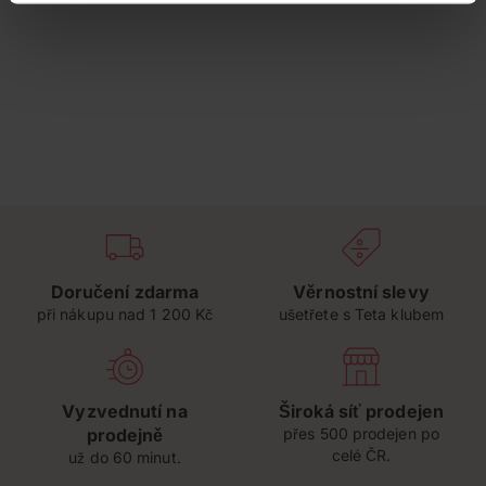
Doručení zdarma
Věrnostní slevy
při nákupu nad 1 200 Kč
ušetřete s Teta klubem
Vyzvednutí na
Široká síť prodejen
prodejně
přes 500 prodejen po
celé ČR.
už do 60 minut.