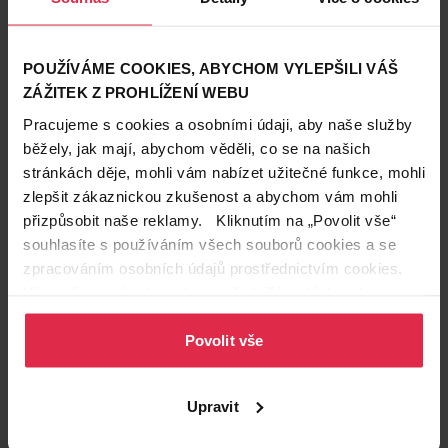
POUŽÍVÁME COOKIES, ABYCHOM VYLEPŠILI VÁŠ
ZÁŽITEK Z PROHLÍŽENÍ WEBU
Pracujeme s cookies a osobními údaji, aby naše služby
běžely, jak mají, abychom věděli, co se na našich
stránkách děje, mohli vám nabízet užitečné funkce, mohli
zlepšit zákaznickou zkušenost a abychom vám mohli
přizpůsobit naše reklamy. Kliknutím na „Povolit vše“
souhlasíte s používáním všech souborů cookies a se
Podobné produkty
zpracováním osobních údajů prostřednictvím cookies.
Více informací naleznete v našich
Zásadách ochrany
osobních údajů
.
Povolit vše
Upravit