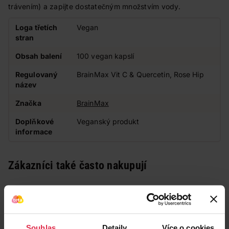
trávením) a zapijte dostatečným množstvím vody.
Loga třetích
Vegan
stran
Obsah balení
100 vegan kapslí
Regulovaný
BrainMax Vit C & Quercetin, Rose Hip
název
Značka
BrainMax
Doplňkové
Veganský produkt
informace
Zákazníci také často nakupují
Souhlas
Detaily
Více o cookies