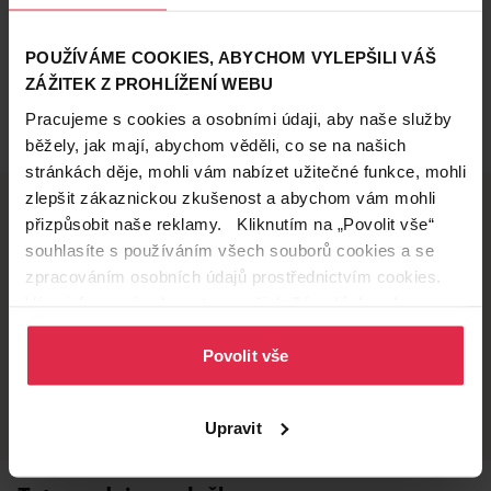
POUŽÍVÁME COOKIES, ABYCHOM VYLEPŠILI VÁŠ
ZÁŽITEK Z PROHLÍŽENÍ WEBU
Pracujeme s cookies a osobními údaji, aby naše služby
běžely, jak mají, abychom věděli, co se na našich
stránkách děje, mohli vám nabízet užitečné funkce, mohli
zlepšit zákaznickou zkušenost a abychom vám mohli
přizpůsobit naše reklamy. Kliknutím na „Povolit vše“
souhlasíte s používáním všech souborů cookies a se
Doručení zdarma
Věrnostní slevy
zpracováním osobních údajů prostřednictvím cookies.
při nákupu nad 1 200 Kč
ušetřete s Teta klubem
Více informací naleznete v našich
Zásadách ochrany
osobních údajů
.
Povolit vše
Vyzvednutí na
Široká síť prodejen
prodejně
přes 500 prodejen po
celé ČR.
už do 60 minut.
Upravit