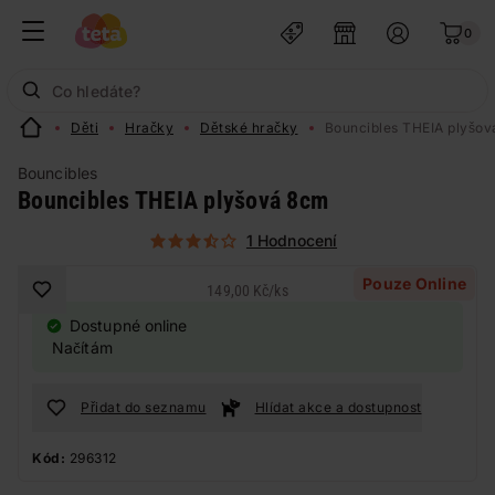
0
Děti
Hračky
Dětské hračky
Bouncibles THEIA plyšo
Bouncibles
Bouncibles THEIA plyšová 8cm
1 Hodnocení
Pouze Online
149,00 Kč
/
ks
Dostupné online
Načítám
Přidat do seznamu
Hlídat akce a dostupnost
Kód:
296312