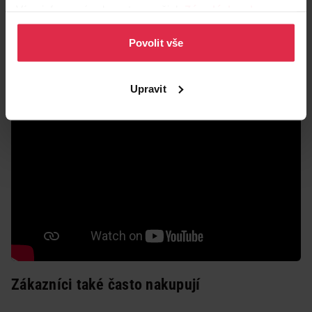
detailů
Více informací naleznete v našich
Zásadách ochrany
• Čistit pouze povrchově
osobních údajů
.
• Velikost: 8 cm
Povolit vše
Upravit
Zákazníci také často nakupují