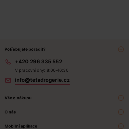
Potřebujete poradit?
+420 296 335 552
V pracovní dny: 8:00–16:30
info@tetadrogerie.cz
Vše o nákupu
Akce a výhodné nabídky
O nás
Teta klub
O nás
Prodejny
Mobilní aplikace