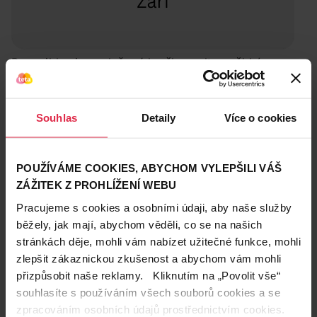
Bouncibles jsou plyšové hračky s ultra měkkým
povrchem a designovými detaily. Využívají prémiové
gumové jádro, které jim umožňuje skákat a
překvapovat. Pocházejí z kouzelného světa
Souhlas
Detaily
Více o cookies
Bounciverce a každý slaví své narozeniny.
Theia je snová malá kočička s hvězdným třpytem v
očích a zvědavostí v tlapkách. Miluje schoulit se na
POUŽÍVÁME COOKIES, ABYCHOM VYLEPŠILI VÁŠ
útulných místech, honit peříčka a sledovat, jak se
ZÁŽITEK Z PROHLÍŽENÍ WEBU
oblaka líně pohybují.
Pracujeme s cookies a osobními údaji, aby naše služby
Narozeniny: 22. září
běžely, jak mají, abychom věděli, co se na našich
• Vyrobeno z prémiových materiálů s ultra jemným
stránkách děje, mohli vám nabízet užitečné funkce, mohli
povrchem a odolnými tkaninami
zlepšit zákaznickou zkušenost a abychom vám mohli
• Obsahuje precizně provedené detaily přizpůsobené
přizpůsobit naše reklamy. Kliknutím na „Povolit vše“
charakteru
souhlasíte s používáním všech souborů cookies a se
• Zajišťuje konzistentní kvalitu provedení designu a
zpracováním osobních údajů prostřednictvím cookies.