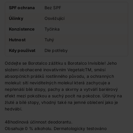
SPF ochrana
Bez SPF
Účinky
Osvěžující
Konzistence
Tyčinka
Hutnost
Tuhý
Kdy používat
Dle potřeby
Oddejte se Borotalco zážitku s Borotalco Invisible! Jeho
složení obohacené inovativním VegetalcTM, směsí
absorpčních prášků rostlinného původu, a ochranných
molekul: sítí neviditelných molekul která zachycuje a
nepřenáší bílé stopy, pachy a skvrny a vytváří bariérový
efekt mezi pokožkou a suchý pocit na pokožce. Účinný na
žluté a bílé stopy, vhodný také na jemné oblečení jako je
hedvábí.
48hodinová účinnost deodorantu.
Obsahuje 0 % alkoholu. Dermatologicky testováno