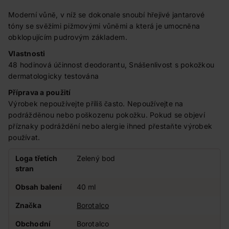
Moderní vůně, v níž se dokonale snoubí hřejivé jantarové
tóny se svěžími pižmovými vůněmi a která je umocněna
obklopujícím pudrovým základem.
Vlastnosti
48 hodinová účinnost deodorantu, Snášenlivost s pokožkou
dermatologicky testována
Příprava a použití
Výrobek nepoužívejte příliš často. Nepoužívejte na
podrážděnou nebo poškozenu pokožku. Pokud se objeví
příznaky podráždění nebo alergie ihned přestaňte výrobek
používat.
Loga třetích
Zelený bod
stran
Obsah balení
40 ml
Značka
Borotalco
Obchodní
Borotalco