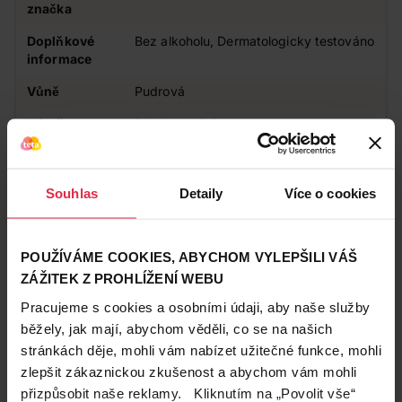
značka
Doplňkové
Bez alkoholu, Dermatologicky testováno
informace
Vůně
Pudrová
Výdrž
Dlouhotrvající
Působení
Proti pocení
Vhodné pro
Pro ženy
Souhlas
Detaily
Více o cookies
Typ přípravku
Antiperspirant
POUŽÍVÁME COOKIES, ABYCHOM VYLEPŠILI VÁŠ
Zákazníci také často nakupují
ZÁŽITEK Z PROHLÍŽENÍ WEBU
Pracujeme s cookies a osobními údaji, aby naše služby
běžely, jak mají, abychom věděli, co se na našich
stránkách děje, mohli vám nabízet užitečné funkce, mohli
zlepšit zákaznickou zkušenost a abychom vám mohli
přizpůsobit naše reklamy. Kliknutím na „Povolit vše“