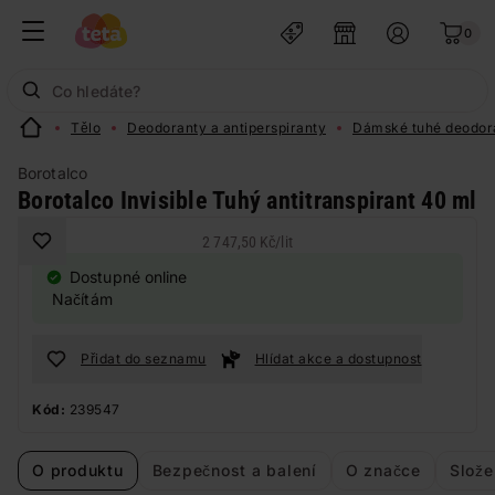
0
Tělo
Deodoranty a antiperspiranty
Dámské tuhé deodor
Borotalco
Borotalco Invisible Tuhý antitranspirant 40 ml
2 747,50 Kč
/
lit
Dostupné online
Načítám
Přidat do seznamu
Hlídat akce a dostupnost
Kód:
239547
O produktu
Bezpečnost a balení
O značce
Slože