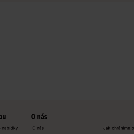
pu
O nás
 nabídky
O nás
Jak chráníme o