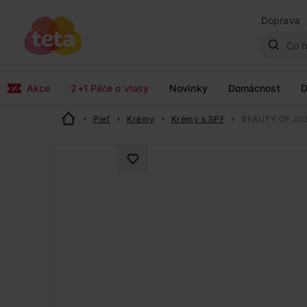
Doprava
Akce
2+1 Péče o vlasy
Novinky
Domácnost
D
Pleť
Krémy
Krémy s SPF
BEAUTY OF JOS