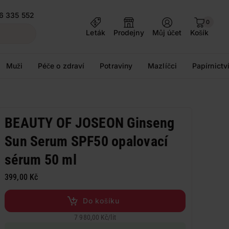
6 335 552
0
Leták
Prodejny
Můj účet
Košík
Muži
Péče o zdraví
Potraviny
Mazlíčci
Papírnictv
BEAUTY OF JOSEON Ginseng
Sun Serum SPF50 opalovací
sérum 50 ml
399,00 Kč
Do košíku
7 980,00 Kč
/
lit