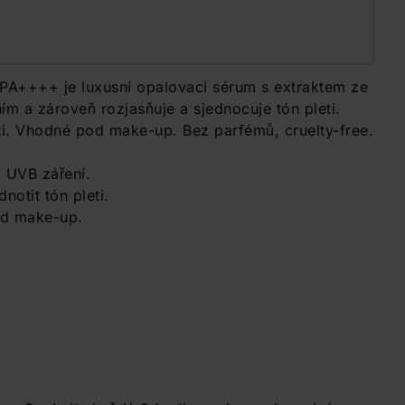
A++++ je luxusní opalovací sérum s extraktem ze
m a zároveň rozjasňuje a sjednocuje tón pleti.
sti. Vhodné pod make-up. Bez parfémů, cruelty-free.
 UVB záření.
notit tón pleti.
pod make-up.