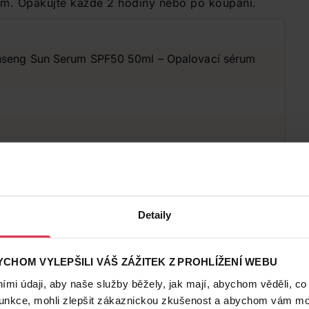
ním. Opakujte každé 2 hodiny nebo po koupání.
nseng Sun Serum SPF50 50ml – Opalovací sérum
rfemace, Korejská kosmetika
Detaily
CHOM VYLEPŠILI VÁŠ ZÁŽITEK Z PROHLÍŽENÍ WEBU
mi údaji, aby naše služby běžely, jak mají, abychom věděli, co
funkce, mohli zlepšit zákaznickou zkušenost a abychom vám moh