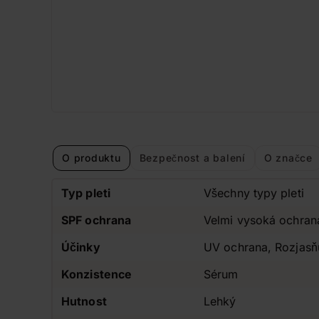
O produktu
Bezpečnost a balení
O značce
Typ pleti
Všechny typy pleti
SPF ochrana
Velmi vysoká ochra
Účinky
UV ochrana, Rozjasňuj
Konzistence
Sérum
Hutnost
Lehký