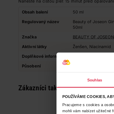
Naneste na čistou pleť 15 minut před opalová
Obsah balení
50 ml
Regulovaný název
Beauty of Joseon Gi
50ml
Značka
BEAUTY OF JOSEON
Aktivní látky
Ženšen, Niacinamid
Doplňkové informace
Cruelty-free, Bez pa
Působení
Pečující
Souhlas
Zákazníci také často nakupují
POUŽÍVÁME COOKIES, ABY
Pracujeme s cookies a osobní
mohli vám nabízet užitečné 