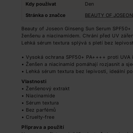
Kdy používat
Den
Stránka o značce
BEAUTY OF JOSEON
Beauty of Joseon Ginseng Sun Serum SPF50+ P
ženšenu a niacinamidem. Chrání před UV záření
Lehká sérum textura splývá s pletí bez lepivo
• Vysoká ochrana SPF50+ PA++++ proti UVA i
• Ženšen a niacinamid pomáhají rozjasnit a sjed
• Lehká sérum textura bez lepivosti, ideální 
Vlastnosti
• Ženšenový extrakt
• Niacinamide
• Sérum textura
• Bez parfémů
• Cruelty-free
Příprava a použití