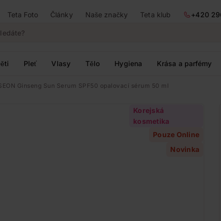
Teta Foto
Články
Naše značky
Teta klub
+420 29
ěti
Pleť
Vlasy
Tělo
Hygiena
Krása a parfémy
EON Ginseng Sun Serum SPF50 opalovací sérum 50 ml
Korejská
kosmetika
Pouze Online
Novinka