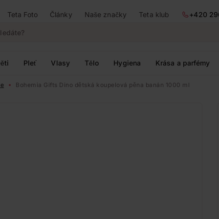
Teta Foto
Články
Naše značky
Teta klub
+420 29
ěti
Pleť
Vlasy
Tělo
Hygiena
Krása a parfémy
le
Bohemia Gifts Dino dětská koupelová pěna banán 1000 ml