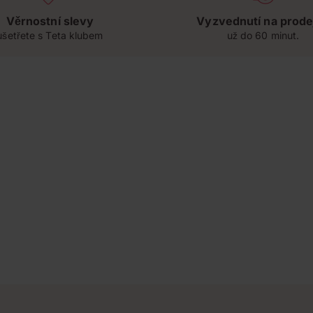
Věrnostní slevy
Vyzvednutí na prode
ušetřete s Teta klubem
už do 60 minut.