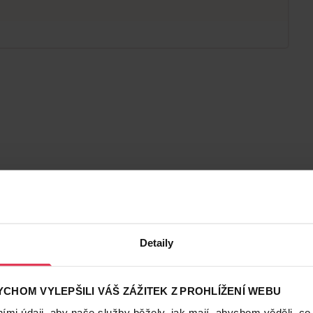
Detaily
CHOM VYLEPŠILI VÁŠ ZÁŽITEK Z PROHLÍŽENÍ WEBU
mi údaji, aby naše služby běžely, jak mají, abychom věděli, co