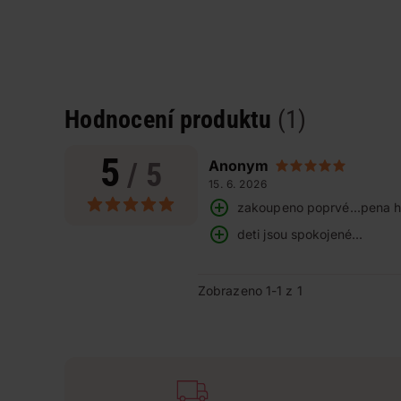
Hodnocení produktu
(1)
5
/ 5
Anonym
15. 6. 2026
zakoupeno poprvé...pena 
deti jsou spokojené...
Zobrazeno 1-1 z 1