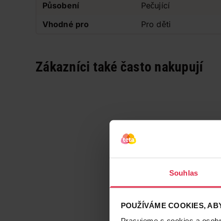
Působení
Pečující
Vhodné pro
Pro děti
Zákazníci také často nakupují
Souhlas
POUŽÍVÁME COOKIES, ABY
Pracujeme s cookies a osobní