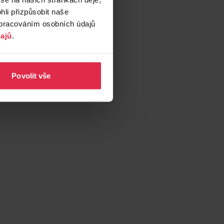
li přizpůsobit naše
zpracováním osobních údajů
ajů
.
Povolit vše