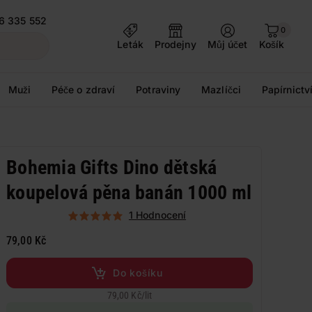
6 335 552
0
Leták
Prodejny
Můj účet
Košík
Muži
Péče o zdraví
Potraviny
Mazlíčci
Papírnictv
Bohemia Gifts Dino dětská
koupelová pěna banán 1000 ml
1 Hodnocení
79,00 Kč
Do košíku
79,00 Kč
/
lit