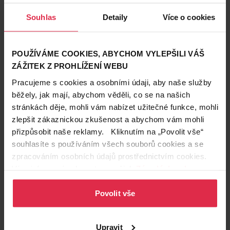
Souhlas
Detaily
Více o cookies
POUŽÍVÁME COOKIES, ABYCHOM VYLEPŠILI VÁŠ
ZÁŽITEK Z PROHLÍŽENÍ WEBU
Pracujeme s cookies a osobními údaji, aby naše služby
běžely, jak mají, abychom věděli, co se na našich
stránkách děje, mohli vám nabízet užitečné funkce, mohli
zlepšit zákaznickou zkušenost a abychom vám mohli
přizpůsobit naše reklamy. Kliknutím na „Povolit vše“
souhlasíte s používáním všech souborů cookies a se
zpracováním osobních údajů prostřednictvím cookies.
Více informací naleznete v našich
Zásadách ochrany
Podobné produkty
osobních údajů
.
Povolit vše
Upravit