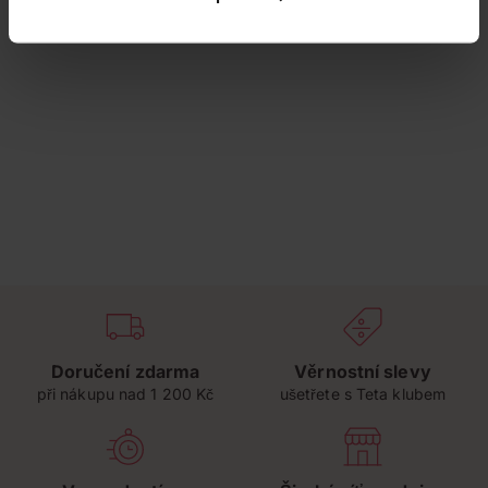
Doručení zdarma
Věrnostní slevy
při nákupu nad 1 200 Kč
ušetřete s Teta klubem