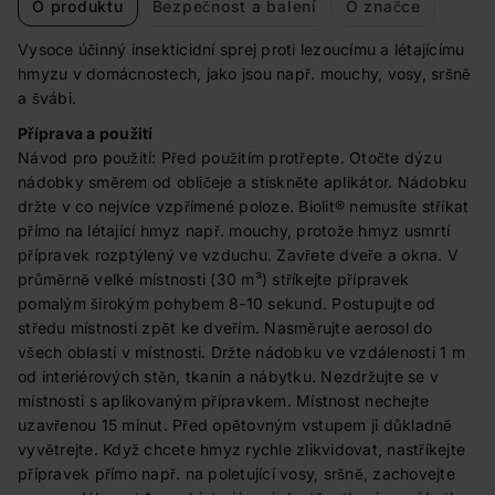
O produktu
Bezpečnost a balení
O značce
Vysoce účinný insekticidní sprej proti lezoucímu a létajícímu
hmyzu v domácnostech, jako jsou např. mouchy, vosy, sršně
a švábi.
Příprava a použití
Návod pro použití: Před použitím protřepte. Otočte dýzu
nádobky směrem od obličeje a stiskněte aplikátor. Nádobku
držte v co nejvíce vzpřímené poloze. Biolit® nemusíte stříkat
přímo na létající hmyz např. mouchy, protože hmyz usmrtí
přípravek rozptýlený ve vzduchu. Zavřete dveře a okna. V
průměrně velké místnosti (30 m³) stříkejte přípravek
pomalým širokým pohybem 8-10 sekund. Postupujte od
středu místnosti zpět ke dveřím. Nasměrujte aerosol do
všech oblastí v místnosti. Držte nádobku ve vzdálenosti 1 m
od interiérových stěn, tkanin a nábytku. Nezdržujte se v
místnosti s aplikovaným přípravkem. Místnost nechejte
uzavřenou 15 minut. Před opětovným vstupem ji důkladně
vyvětrejte. Když chcete hmyz rychle zlikvidovat, nastříkejte
přípravek přímo např. na poletující vosy, sršně, zachovejte