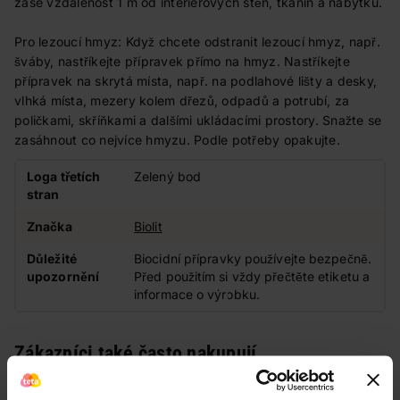
zase vzdálenost 1 m od interiérových stěn, tkanin a nábytku.
Pro lezoucí hmyz: Když chcete odstranit lezoucí hmyz, např.
šváby, nastříkejte přípravek přímo na hmyz. Nastříkejte
přípravek na skrytá místa, např. na podlahové lišty a desky,
vlhká místa, mezery kolem dřezů, odpadů a potrubí, za
poličkami, skříňkami a dalšími ukládacími prostory. Snažte se
zasáhnout co nejvíce hmyzu. Podle potřeby opakujte.
Loga třetích
Zelený bod
stran
Značka
Biolit
Důležité
Biocidní přípravky používejte bezpečně.
upozornění
Před použitím si vždy přečtěte etiketu a
informace o výrobku.
Zákazníci také často nakupují