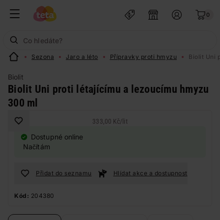
0
Sezona
Jaro a léto
Přípravky proti hmyzu
Biolit Uni
Biolit
Biolit Uni proti létajícímu a lezoucímu hmyzu
300 ml
333,00 Kč
/
lit
Dostupné online
Načítám
Přidat do seznamu
Hlídat akce a dostupnost
Kód:
204380