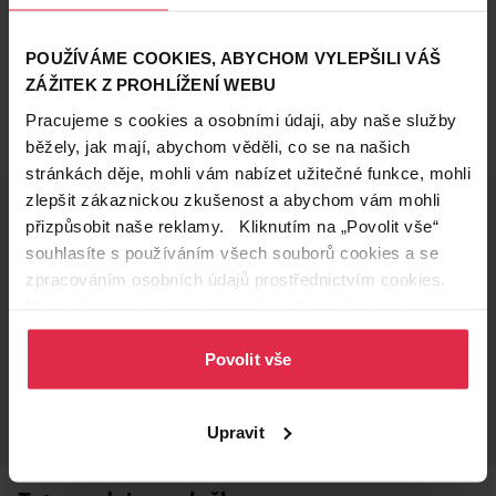
POUŽÍVÁME COOKIES, ABYCHOM VYLEPŠILI VÁŠ
ZÁŽITEK Z PROHLÍŽENÍ WEBU
Pracujeme s cookies a osobními údaji, aby naše služby
běžely, jak mají, abychom věděli, co se na našich
stránkách děje, mohli vám nabízet užitečné funkce, mohli
zlepšit zákaznickou zkušenost a abychom vám mohli
přizpůsobit naše reklamy. Kliknutím na „Povolit vše“
souhlasíte s používáním všech souborů cookies a se
Doručení zdarma
Věrnostní slevy
zpracováním osobních údajů prostřednictvím cookies.
při nákupu nad 1 200 Kč
ušetřete s Teta klubem
Více informací naleznete v našich
Zásadách ochrany
osobních údajů
.
Povolit vše
Vyzvednutí na
Široká síť prodejen
prodejně
přes 500 prodejen po
celé ČR.
už do 60 minut.
Upravit