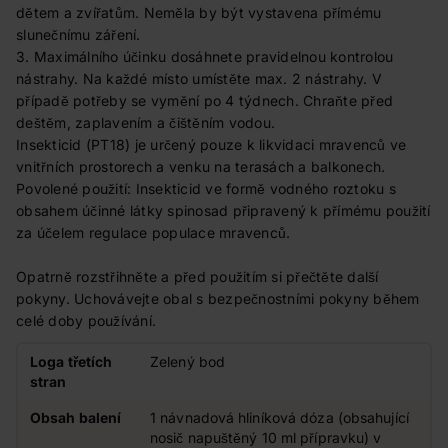
dětem a zvířatům. Neměla by být vystavena přímému
slunečnímu záření.
3. Maximálního účinku dosáhnete pravidelnou kontrolou
nástrahy. Na každé místo umístěte max. 2 nástrahy. V
případě potřeby se vymění po 4 týdnech. Chraňte před
deštěm, zaplavením a čištěním vodou.
Insekticid (PT18) je určený pouze k likvidaci mravenců ve
vnitřních prostorech a venku na terasách a balkonech.
Povolené použití: Insekticid ve formě vodného roztoku s
obsahem účinné látky spinosad připravený k přímému použití
za účelem regulace populace mravenců.
Opatrně rozstřihněte a před použitím si přečtěte další
pokyny. Uchovávejte obal s bezpečnostními pokyny během
celé doby používání.
Loga třetích
Zelený bod
stran
Obsah balení
1 návnadová hliníková dóza (obsahující
nosič napuštěný 10 ml přípravku) v