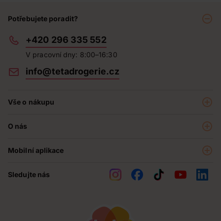
Potřebujete poradit?
+420 296 335 552
V pracovní dny: 8:00–16:30
info@tetadrogerie.cz
Vše o nákupu
Akce a výhodné nabídky
O nás
Teta klub
O nás
Prodejny
Mobilní aplikace
Kariéra - aktuální nabídka
O e-shopu
Teta pomáhá
Sledujte nás
Obchodní podmínky
Historie
Reklamační řád
Jak chráníme osobní údaje
Nejčastější otázky