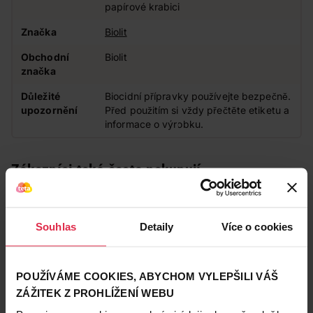
papírové krabici
Značka
Biolit
Obchodní
Biolit
značka
Důležité
Biocidní přípravky používejte bezpečně.
upozornění
Před použitím si vždy přečtěte etiketu a
informace o výrobku.
Zákazníci také často nakupují
Souhlas
Detaily
Více o cookies
POUŽÍVÁME COOKIES, ABYCHOM VYLEPŠILI VÁŠ
ZÁŽITEK Z PROHLÍŽENÍ WEBU