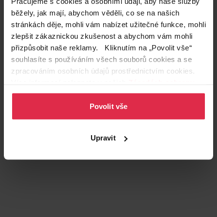
Pracujeme s cookies a osobními údaji, aby naše služby
běžely, jak mají, abychom věděli, co se na našich
stránkách děje, mohli vám nabízet užitečné funkce, mohli
zlepšit zákaznickou zkušenost a abychom vám mohli
přizpůsobit naše reklamy. Kliknutím na „Povolit vše“
souhlasíte s používáním všech souborů cookies a se
zpracováním osobních údajů prostřednictvím cookies.
Více informací naleznete v našich
Zásadách ochrany
Podobné produkty
osobních údajů
.
Povolit vše
Upravit