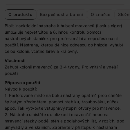
O produktu
Bezpečnost a balení
O značce
Slože
Biolit insekticidní nástraha k hubení mravenců (Lasius niger)
umožňuje nepřetržitou a účinnou kontrolu pomocí
nástrahových staniček pro profesionální a neprofesionální
použití. Nástraha, kterou dělnice odnesou do hnízda, vyhubí
celou kolonii, včetně larev a královny.
Vlastnosti
Zahubí kolonii mravenců za 3-4 týdny, Pro vnitřní a vnější
použití
Příprava a použití
Návod k použití:
1. Perforované místo na boku nástrahy opatrně propíchněte
špičatým předmětem, pomocí hřebíku, šroubováku, nůžek
apod. Tak vytvoříte vstupní/výstupní otvory pro mravence.
2. Nástrahu umístěte do blízkosti mravenišť' nebo na
mravenčí stezky-podél stěn a podlahových lišt, v rozích, pod
umyvadly a ve skříních. Zabraňte v přístupu k nástrahám