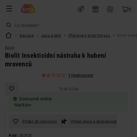
0
Sezona
Jaro a léto
Přípravky proti hmyzu
Biolit Ins
Biolit
Biolit Insekticidní nástraha k hubení
mravenců
1 Hodnocení
79,90 Kč
/
ks
Dostupné online
Načítám
Přidat do seznamu
Hlídat akce a dostupnost
Kód:
253131