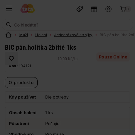
0
Muži
Holení
Jednorázové strojky
BIC pán.holítka 2bř
BIC pán.holítka 2břité 1ks
Pouze Online
19,90 Kč
/
ks
Kód:
104121
O produktu
Kdy používat
Dle potřeby
Obsah balení
1 ks
Působení
Pečující
Vhodné pro
Pro muže