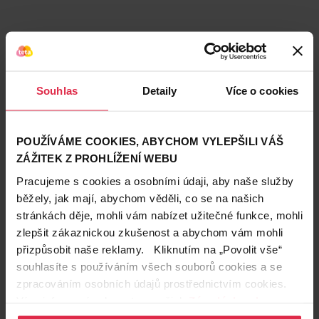
Podobné produkty
Souhlas
Detaily
Více o cookies
POUŽÍVÁME COOKIES, ABYCHOM VYLEPŠILI VÁŠ
ZÁŽITEK Z PROHLÍŽENÍ WEBU
Pracujeme s cookies a osobními údaji, aby naše služby
běžely, jak mají, abychom věděli, co se na našich
stránkách děje, mohli vám nabízet užitečné funkce, mohli
zlepšit zákaznickou zkušenost a abychom vám mohli
přizpůsobit naše reklamy. Kliknutím na „Povolit vše“
souhlasíte s používáním všech souborů cookies a se
zpracováním osobních údajů prostřednictvím cookies.
Více informací naleznete v našich
Zásadách ochrany
osobních údajů
.