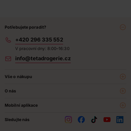
Potřebujete poradit?
+420 296 335 552
V pracovní dny: 8:00–16:30
info@tetadrogerie.cz
Vše o nákupu
Akce a výhodné nabídky
O nás
Teta klub
O nás
Prodejny
Mobilní aplikace
Kariéra - aktuální nabídka
O e-shopu
Teta pomáhá
Sledujte nás
Obchodní podmínky
Historie
Reklamační řád