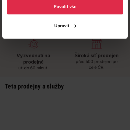
Povolit vše
Doručení zdarma
Věrnostní slevy
Upravit
při nákupu nad 1 200 Kč
ušetřete s Teta klubem
Vyzvednutí na
Široká síť prodejen
prodejně
přes 500 prodejen po
celé ČR.
už do 60 minut.
Teta prodejny a služby