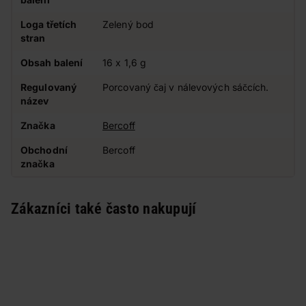
Loga třetích
Zelený bod
stran
Obsah balení
16 x 1,6 g
Regulovaný
Porcovaný čaj v nálevových sáčcích.
název
Značka
Bercoff
Obchodní
Bercoff
značka
Zákazníci také často nakupují