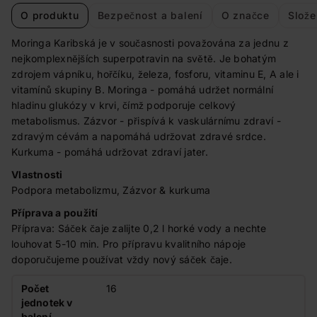
O produktu
Bezpečnost a balení
O značce
Slože
Moringa Karibská je v současnosti považována za jednu z
nejkomplexnějších superpotravin na světě. Je bohatým
zdrojem vápníku, hořčíku, železa, fosforu, vitaminu E, A ale i
vitamínů skupiny B. Moringa - pomáhá udržet normální
hladinu glukózy v krvi, čímž podporuje celkový
metabolismus. Zázvor - přispívá k vaskulárnímu zdraví -
zdravým cévám a napomáhá udržovat zdravé srdce.
Kurkuma - pomáhá udržovat zdraví jater.
Vlastnosti
Podpora metabolizmu, Zázvor & kurkuma
Příprava a použití
Příprava: Sáček čaje zalijte 0,2 l horké vody a nechte
louhovat 5-10 min. Pro přípravu kvalitního nápoje
doporučujeme používat vždy nový sáček čaje.
Počet
16
jednotek v
balení