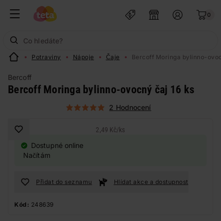
0
Potraviny
Nápoje
Čaje
Bercoff Moringa bylinno-ovoc
Bercoff
Bercoff Moringa bylinno-ovocný čaj 16 ks
2 Hodnocení
2,49 Kč
/
ks
Dostupné online
Načítám
Přidat do seznamu
Hlídat akce a dostupnost
Kód:
248639