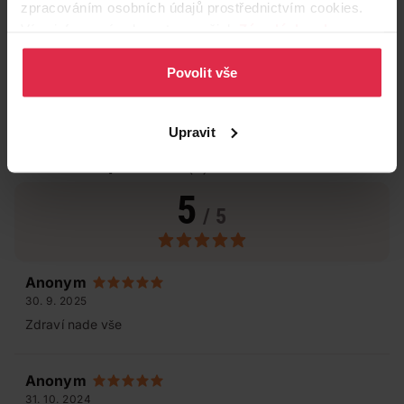
zpracováním osobních údajů prostřednictvím cookies.
Více informací naleznete v našich
Zásadách ochrany
osobních údajů
.
Povolit vše
Upravit
Hodnocení produktu
(2)
5
/ 5
Anonym
30. 9. 2025
Zdraví nade vše
Anonym
31. 10. 2024