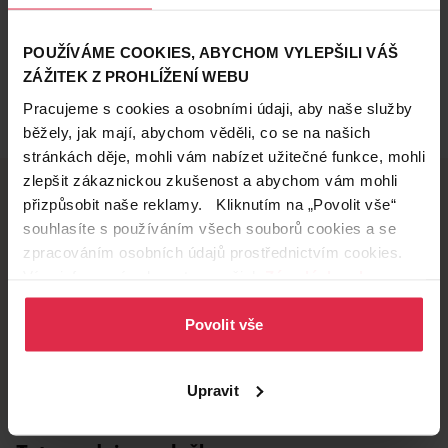
POUŽÍVÁME COOKIES, ABYCHOM VYLEPŠILI VÁŠ
ZÁŽITEK Z PROHLÍŽENÍ WEBU
Pracujeme s cookies a osobními údaji, aby naše služby
běžely, jak mají, abychom věděli, co se na našich
stránkách děje, mohli vám nabízet užitečné funkce, mohli
zlepšit zákaznickou zkušenost a abychom vám mohli
přizpůsobit naše reklamy. Kliknutím na „Povolit vše“
souhlasíte s používáním všech souborů cookies a se
Doručení zdarma
Věrnostní slevy
zpracováním osobních údajů prostřednictvím cookies.
při nákupu nad 1 200 Kč
ušetřete s Teta klubem
Více informací naleznete v našich
Zásadách ochrany
osobních údajů
.
Povolit vše
Vyzvednutí na
Široká síť prodejen
prodejně
přes 500 prodejen po
celé ČR.
už do 60 minut.
Upravit