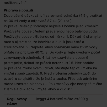
rodičovstvím."
Příprava a použití
Doporučené dávkování: 1 zarovnaná odměrka (4,5 g prášku)
na 30 ml vody a odpovídá 87 kJ (21 kcal).
Příprava: Mléko připravujte nejdéle 1 hodinu před krmením.
Používejte pouze předem převařenou nebo balenou vodu.
Používejte pouze přiloženou odměrku. 1. Důkladně si umyjte
ruce a ujistěte se, že lahvička a dudlík jsou čisté a
sterilizované. 2. Naplňte láhev správným množstvím vody
ohřáté na přibližně 40°C. 3. Do vody přilejte uvedený počet
zarovnaných odměrek. 4. Láhev uzavřete a opatrně
protřepejte, dokud se prášek nerozpustí. 5. Než podáte
připravené mléko svému dítěti, otestujte teplotu mléka na
vnitřní straně zápěstí. 6. Před vložením odměrky zpět do
uzávěru se ujistěte, že je čistá a suchá. Před uskladněním
řádně uzavřete plechovku. Po krmení vylejte nedopité mléko
z lahve a důkladně umyjte láhev a dudlík."
Regulovaný
Beggs 4 batolecí mléko 2x800 g
název