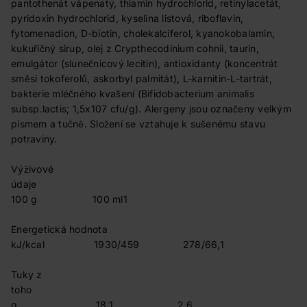
pantothenát vápenatý, thiamin hydrochlorid, retinylacetát,
pyridoxin hydrochlorid, kyselina listová, riboflavin,
fytomenadion, D-biotin, cholekalciferol, kyanokobalamin,
kukuřičný sirup, olej z Crypthecodinium cohnii, taurin,
emulgátor (slunečnicový lecitin), antioxidanty (koncentrát
směsi tokoferolů, askorbyl palmitát), L-karnitin-L-tartrát,
bakterie mléčného kvašení (Bifidobacterium animalis
subsp.lactis; 1,5x107 cfu/g). Alergeny jsou označeny velkým
písmem a tučně. Složení se vztahuje k sušenému stavu
potraviny.
Výživové
údaj
100 g 100 ml1
Energetická hodnota
kJ/kcal 1930/459 278/66,1
Tuky z
toho
g 18,1 2,6