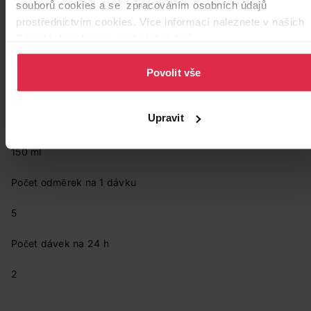
souborů cookies a se zpracováním osobních údajů
Doporučené dávkování: 1 zarovnaná odměrka (4,5 g prášku)
prostřednictvím cookies. Více informací naleznete v našich
na 30 ml vody a odpovídá 87 kJ (21 kcal).
Zásadách ochrany osobních údajů
.
Věk dítěte (měsíc)
Povolit vše
> 24
Upravit
Množství vody na 1 dávku
150 ml
Počet odměrek na 1 dávku
5
Počet dávek na 24 h
2