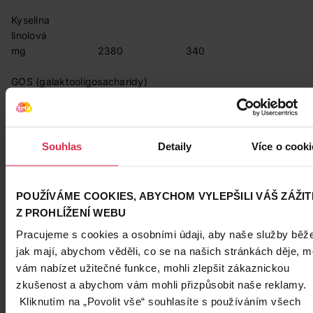
Kyselina
linolová
mg 2380 340
GOS (galaktooligosacharidy)
g 2,85 0,41
FOS (fruktooligosacharidy)
g 0,31 0,05
Souhlas
Detaily
Více o cooki
Laktóza
g 55,1 7,94
POUŽÍVÁME COOKIES, ABYCHOM VYLEPŠILI VÁŠ ZÁŽI
Z PROHLÍŽENÍ WEBU
Mléčný tuk: 3,25 g/100 g; 0,47 g/100 ml
Pracujeme s cookies a osobními údaji, aby naše služby běže
% = referenční hodnota příjmu
jak mají, abychom věděli, co se na našich stránkách děje, m
vám nabízet užitečné funkce, mohli zlepšit zákaznickou
1 100ml Beggs 4 = 90 ml vody + 3 zarovnané odměrky (13,5
zkušenost a abychom vám mohli přizpůsobit naše reklamy.
g prášku).
Kliknutím na „Povolit vše“ souhlasíte s používáním všech