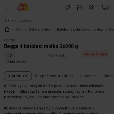
0
Děti
Dětská výživa
Batolecí a pokračovací mléka
Be
Beggs
Beggs 4 batolecí mléko 2x800 g
Pouze Online
524,38 Kč
/
kg
Kód:
284979
O produktu
Bezpečnost a balení
O značce
Slože
Mléčná výživa malých dětí v prášku s baktériemi mléčného
kvašení (Bifidobacterium animalis subsp. lactis). Potravina
pro zvláštní výživu od ukončeného 24. měsíce.
Kojenecké mléko Beggs bylo vyvinuto ve spolupráci
s českými a slovenskými rodiči. Obsahuje směs probiotik a