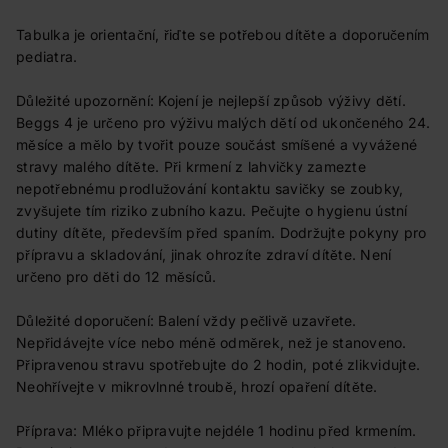
Tabulka je orientační, řiďte se potřebou dítěte a doporučením
pediatra.
Důležité upozornění: Kojení je nejlepší způsob výživy dětí.
Beggs 4 je určeno pro výživu malých dětí od ukončeného 24.
měsíce a mělo by tvořit pouze součást smíšené a vyvážené
stravy malého dítěte. Při krmení z lahvičky zamezte
nepotřebnému prodlužování kontaktu savičky se zoubky,
zvyšujete tím riziko zubního kazu. Pečujte o hygienu ústní
dutiny dítěte, především před spaním. Dodržujte pokyny pro
přípravu a skladování, jinak ohrozíte zdraví dítěte. Není
určeno pro děti do 12 měsíců.
Důležité doporučení: Balení vždy pečlivě uzavřete.
Nepřidávejte více nebo méně odměrek, než je stanoveno.
Připravenou stravu spotřebujte do 2 hodin, poté zlikvidujte.
Neohřívejte v mikrovlnné troubě, hrozí opaření dítěte.
Příprava: Mléko připravujte nejdéle 1 hodinu před krmením.