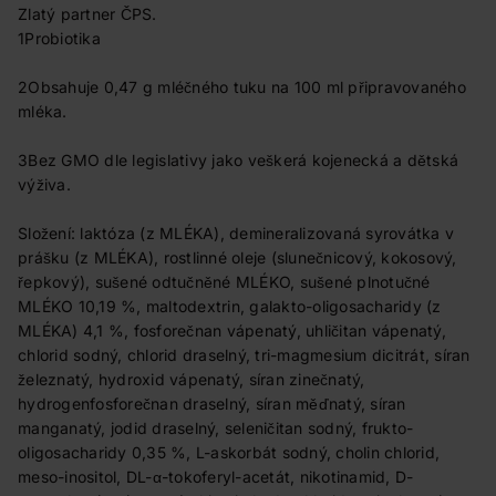
Zlatý partner ČPS.
1Probiotika
2Obsahuje 0,47 g mléčného tuku na 100 ml připravovaného
mléka.
3Bez GMO dle legislativy jako veškerá kojenecká a dětská
výživa.
Složení: laktóza (z MLÉKA), demineralizovaná syrovátka v
prášku (z MLÉKA), rostlinné oleje (slunečnicový, kokosový,
řepkový), sušené odtučněné MLÉKO, sušené plnotučné
MLÉKO 10,19 %, maltodextrin, galakto-oligosacharidy (z
MLÉKA) 4,1 %, fosforečnan vápenatý, uhličitan vápenatý,
chlorid sodný, chlorid draselný, tri-magmesium dicitrát, síran
železnatý, hydroxid vápenatý, síran zinečnatý,
hydrogenfosforečnan draselný, síran měďnatý, síran
manganatý, jodid draselný, seleničitan sodný, frukto-
oligosacharidy 0,35 %, L-askorbát sodný, cholin chlorid,
meso-inositol, DL-α-tokoferyl-acetát, nikotinamid, D-