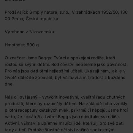
Prodávající: Simply nature, s.r.o., V zahrádkách 1952/50, 130
00 Praha, Česká republika
Vyrobeno v Nizozemsku.
Hmotnost: 800 g
O značce: Jsme Beggs. Tvůrci a spokojení rodiče, kteří
rostou se svými dětmi. Rodičovství nebereme jako povinnost.
Pro nás jsou děti těmi nejlepšími učiteli. Ukazují nám, jak je v
životě důležité zpomalit, být všímaví a mít radost z každého
dne.
Náš cíl byl jasný – vytvořit inovativní, kvalitní řadu chutných
produktů, které by rozuměly dětem. Na základě toho vznikly
pilotní receptury dětských mlék, příkrmů či nápojů. Jsme hrdí
na to, že iniciátoři a tvůrci Beggs jsou mindfulness rodiče.
Aktivní, všímaví a upřímně milující lidé, kteří žijí pro své děti
tady a teď. Protože šťastné dětství začíná spokojeným