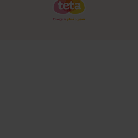
Soutěže
Kontakty
63fcf4c006bfc5ef37843e6d187add359c933fc9