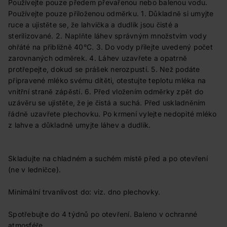
Používejte pouze předem převařenou nebo balenou vodu.
Používejte pouze přiloženou odměrku. 1. Důkladně si umyjte
ruce a ujistěte se, že lahvička a dudlík jsou čisté a
sterilizované. 2. Naplňte láhev správným množstvím vody
ohřáté na přibližně 40°C. 3. Do vody přilejte uvedený počet
zarovnaných odměrek. 4. Láhev uzavřete a opatrně
protřepejte, dokud se prášek nerozpustí. 5. Než podáte
připravené mléko svému dítěti, otestujte teplotu mléka na
vnitřní straně zápěstí. 6. Před vložením odměrky zpět do
uzávěru se ujistěte, že je čistá a suchá. Před uskladněním
řádně uzavřete plechovku. Po krmení vylejte nedopité mléko
z lahve a důkladně umyjte láhev a dudlík.
Skladujte na chladném a suchém místě před a po otevření
(ne v ledničce).
Minimální trvanlivost do: viz. dno plechovky.
Spotřebujte do 4 týdnů po otevření. Baleno v ochranné
atmosféře