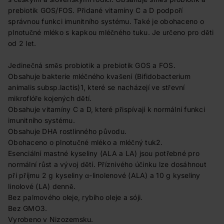
prebiotik GOS/FOS. Přidané vitamíny C a D podpoří
správnou funkci imunitního systému. Také je obohaceno o
plnotučné mléko s kapkou mléčného tuku. Je určeno pro děti
od 2 let.
Jedinečná směs probiotik a prebiotik GOS a FOS.
Obsahuje bakterie mléčného kvašení (Bifidobacterium
animalis subsp.lactis)1, které se nacházejí ve střevní
mikroflóře kojených dětí.
Obsahuje vitamíny C a D, které přispívají k normální funkci
imunitního systému.
Obsahuje DHA rostlinného původu.
Obohaceno o plnotučné mléko a mléčný tuk2.
Esenciální mastné kyseliny (ALA a LA) jsou potřebné pro
normální růst a vývoj dětí. Příznivého účinku lze dosáhnout
při příjmu 2 g kyseliny α-linolenové (ALA) a 10 g kyseliny
linolové (LA) denně.
Bez palmového oleje, rybího oleje a sóji.
Bez GMO3.
Vyrobeno v Nizozemsku.