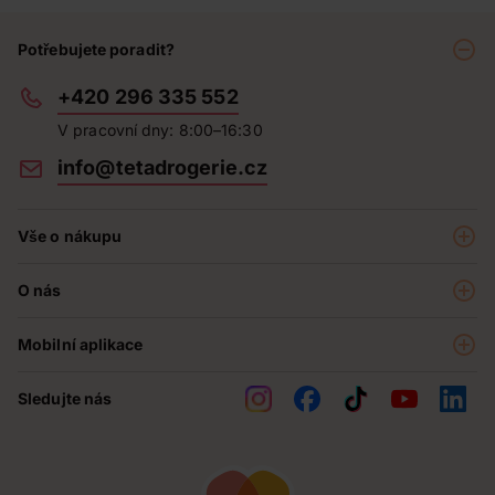
Potřebujete poradit?
+420 296 335 552
V pracovní dny: 8:00–16:30
info@tetadrogerie.cz
Vše o nákupu
Akce a výhodné nabídky
O nás
Teta klub
O nás
Prodejny
Mobilní aplikace
Kariéra - aktuální nabídka
O e-shopu
Teta pomáhá
Sledujte nás
Obchodní podmínky
Historie
Reklamační řád
Jak chráníme osobní údaje
Nejčastější otázky