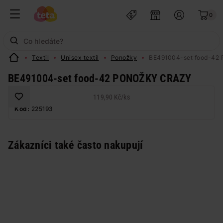
0
Textil
Unisex textil
Ponožky
BE491004-set food-42
BE491004-set food-42 PONOŽKY CRAZY
119,90 Kč
/
ks
Kód:
225193
Zákazníci také často nakupují