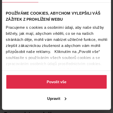
POUŽÍVÁME COOKIES, ABYCHOM VYLEPŠILI VÁŠ
ZÁŽITEK Z PROHLÍŽENÍ WEBU
Pracujeme s cookies a osobními údaji, aby naše služby
běžely, jak mají, abychom věděli, co se na našich
stránkách děje, mohli vám nabízet užitečné funkce, mohli
zlepšit zákaznickou zkušenost a abychom vám mohli
přizpůsobit naše reklamy. Kliknutím na „Povolit vše“
souhlasíte s používáním všech souborů cookies a se
Doručení zdarma
Věrnostní slevy
zpracováním osobních údajů prostřednictvím cookies.
při nákupu nad 1 200 Kč
ušetřete s Teta klubem
Více informací naleznete v našich
Zásadách ochrany
osobních údajů
.
Povolit vše
Vyzvednutí na
Široká síť prodejen
prodejně
přes 500 prodejen po
celé ČR.
už do 60 minut.
Upravit