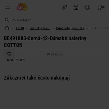
0
Textil
Dámský textil
Punčochy, ponožky
BE491003-č
BE491003-černá-42-Dámské baleríny
COTTON
99,90 Kč
/
ks
Kód:
218875
Zákazníci také často nakupují