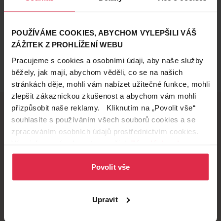
POUŽÍVÁME COOKIES, ABYCHOM VYLEPŠILI VÁŠ
ZÁŽITEK Z PROHLÍŽENÍ WEBU
Pracujeme s cookies a osobními údaji, aby naše služby
běžely, jak mají, abychom věděli, co se na našich
stránkách děje, mohli vám nabízet užitečné funkce, mohli
zlepšit zákaznickou zkušenost a abychom vám mohli
přizpůsobit naše reklamy. Kliknutím na „Povolit vše“
souhlasíte s používáním všech souborů cookies a se
Doručení zdarma
Věrnostní slevy
zpracováním osobních údajů prostřednictvím cookies.
při nákupu nad 1 200 Kč
ušetřete s Teta klubem
Více informací naleznete v našich
Zásadách ochrany
osobních údajů
.
Povolit vše
Vyzvednutí na
Široká síť prodejen
prodejně
přes 500 prodejen po
Upravit
celé ČR.
už do 60 minut.