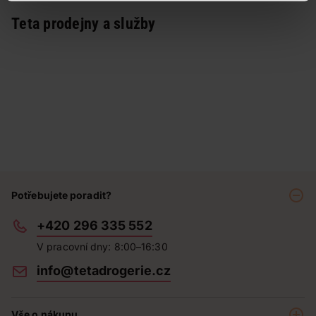
Teta prodejny a služby
Potřebujete poradit?
+420 296 335 552
V pracovní dny: 8:00–16:30
info@tetadrogerie.cz
Vše o nákupu