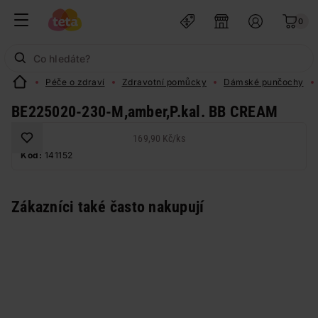
0
Péče o zdraví
Zdravotní pomůcky
Dámské punčochy
BE225020-230-M,amber,P.kal. BB CREAM
169,90 Kč
/
ks
Kód:
141152
Zákazníci také často nakupují