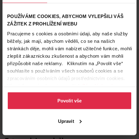
POUŽÍVÁME COOKIES, ABYCHOM VYLEPŠILI VÁŠ
ZÁŽITEK Z PROHLÍŽENÍ WEBU
Pracujeme s cookies a osobními údaji, aby naše služby
běžely, jak mají, abychom věděli, co se na našich
stránkách děje, mohli vám nabízet užitečné funkce, mohli
zlepšit zákaznickou zkušenost a abychom vám mohli
přizpůsobit naše reklamy. Kliknutím na „Povolit vše“
souhlasíte s používáním všech souborů cookies a se
Doručení zdarma
Věrnostní slevy
zpracováním osobních údajů prostřednictvím cookies.
při nákupu nad 1 200 Kč
ušetřete s Teta klubem
Více informací naleznete v našich
Zásadách ochrany
osobních údajů
.
Povolit vše
Vyzvednutí na
Široká síť prodejen
prodejně
přes 500 prodejen po
celé ČR.
už do 60 minut.
Upravit