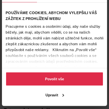
POUŽÍVÁME COOKIES, ABYCHOM VYLEPŠILI VÁŠ
ZÁŽITEK Z PROHLÍŽENÍ WEBU
Pracujeme s cookies a osobními údaji, aby naše služby
běžely, jak mají, abychom věděli, co se na našich
stránkách děje, mohli vám nabízet užitečné funkce, mohli
zlepšit zákaznickou zkušenost a abychom vám mohli
přizpůsobit naše reklamy. Kliknutím na „Povolit vše“
souhlasíte s používáním všech souborů cookies a se
Doručení zdarma
Věrnostní slevy
zpracováním osobních údajů prostřednictvím cookies.
při nákupu nad 1 200 Kč
ušetřete s Teta klubem
Více informací naleznete v našich
Zásadách ochrany
osobních údajů
.
Povolit vše
Vyzvednutí na
Široká síť prodejen
prodejně
přes 500 prodejen po
celé ČR.
už do 60 minut.
Upravit