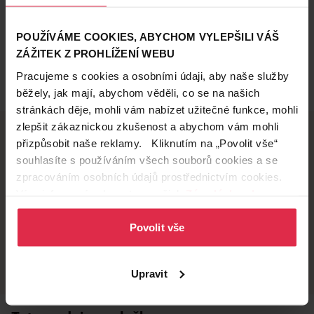
POUŽÍVÁME COOKIES, ABYCHOM VYLEPŠILI VÁŠ
ZÁŽITEK Z PROHLÍŽENÍ WEBU
Pracujeme s cookies a osobními údaji, aby naše služby
běžely, jak mají, abychom věděli, co se na našich
stránkách děje, mohli vám nabízet užitečné funkce, mohli
zlepšit zákaznickou zkušenost a abychom vám mohli
přizpůsobit naše reklamy. Kliknutím na „Povolit vše“
souhlasíte s používáním všech souborů cookies a se
Doručení zdarma
Věrnostní slevy
zpracováním osobních údajů prostřednictvím cookies.
při nákupu nad 1 200 Kč
ušetřete s Teta klubem
Více informací naleznete v našich
Zásadách ochrany
osobních údajů
.
Povolit vše
Vyzvednutí na
Široká síť prodejen
prodejně
přes 500 prodejen po
celé ČR.
už do 60 minut.
Upravit