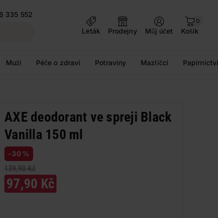
6 335 552
0
Leták
Prodejny
Můj účet
Košík
Muži
Péče o zdraví
Potraviny
Mazlíčci
Papírnictv
AXE deodorant ve spreji Black
Vanilla 150 ml
-30 %
139,90 Kč
97,90 Kč