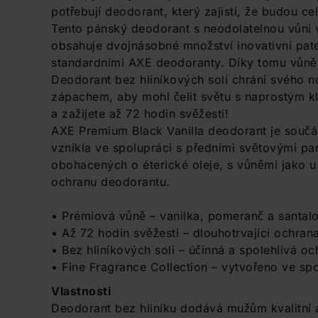
potřebují deodorant, který zajistí, že budou ce
Tento pánský deodorant s neodolatelnou vůni 
obsahuje dvojnásobné množství inovativní pat
standardními AXE deodoranty. Díky tomu vůně 
Deodorant bez hliníkových solí chrání svého no
zápachem, aby mohl čelit světu s naprostým kli
a zažijete až 72 hodin svěžesti!
AXE Premium Black Vanilla deodorant je součás
vznikla ve spolupráci s předními světovými p
obohacených o éterické oleje, s vůněmi jako u
ochranu deodorantu.
• Prémiová vůně – vanilka, pomeranč a santal
• Až 72 hodin svěžesti – dlouhotrvající ochran
• Bez hliníkových solí – účinná a spolehlivá oc
• Fine Fragrance Collection – vytvořeno ve sp
Vlastnosti
Deodorant bez hliníku dodává mužům kvalitní 