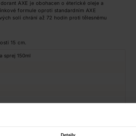
orant AXE je obohacen o éterické oleje a
inkové formule oproti standardním AXE
ých solí chrání až 72 hodin proti tělesnému
osti 15 cm.
a sprej 150ml
rmánská
Detaily