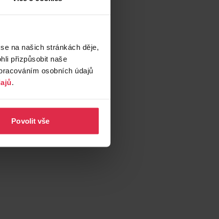
 se na našich stránkách děje,
li přizpůsobit naše
zpracováním osobních údajů
ajů
.
Povolit vše