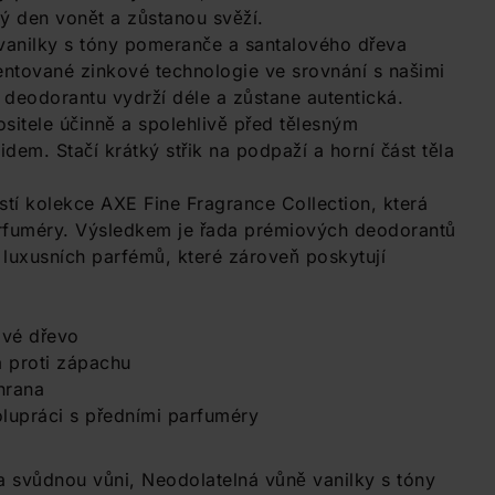
lý den vonět a zůstanou svěží.
vanilky s tóny pomeranče a santalového dřeva
entované zinkové technologie ve srovnání s našimi
deodorantu vydrží déle a zůstane autentická.
sitele účinně a spolehlivě před tělesným
dem. Stačí krátký střik na podpaží a horní část těla
tí kolekce AXE Fine Fragrance Collection, která
arfuméry. Výsledkem je řada prémiových deodorantů
 luxusních parfémů, které zároveň poskytují
ové dřevo
a proti zápachu
hrana
olupráci s předními parfuméry
a svůdnou vůni, Neodolatelná vůně vanilky s tóny