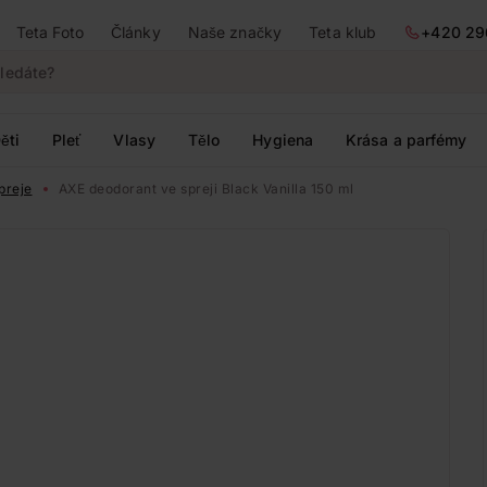
Teta Foto
Články
Naše značky
Teta klub
+420 29
ěti
Pleť
Vlasy
Tělo
Hygiena
Krása a parfémy
preje
AXE deodorant ve spreji Black Vanilla 150 ml