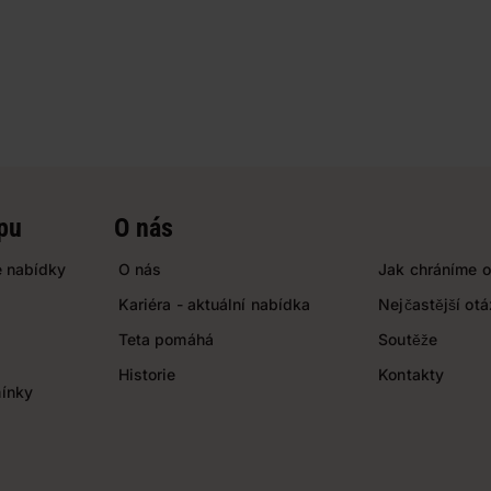
pu
O nás
 nabídky
O nás
Jak chráníme o
Kariéra - aktuální nabídka
Nejčastější ot
Teta pomáhá
Soutěže
Historie
Kontakty
ínky