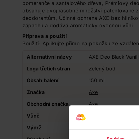
pomeranče a santalového dřeva, Prémiový deod
obsahuje dvojnásobné množství patentované z
deodorantům, Účinná ochrana AXE bez hliníkov
zápachu a dodává aromaticky ovocnou vůni
Příprava a použití
Použití: Aplikujte přímo na pokožku ze vzdálen
Alternativní názvy
AXE Deo Black Vanill
Loga třetích stran
Zelený bod
Obsah balení
150 ml
Značka
Axe
Obchodní značka
Axe
Vůně
Dřevitá, Ovocná, Gu
Výdrž
Dlouhotrvající
Souhlas