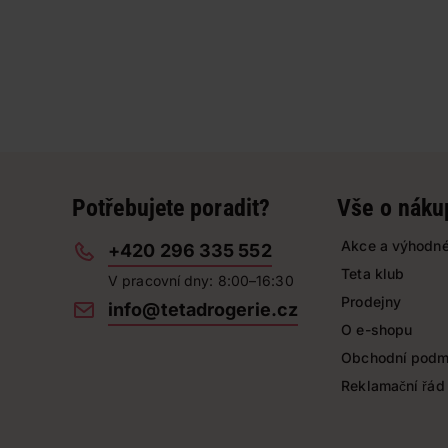
Potřebujete poradit?
Vše o náku
Akce a výhodné
+420 296 335 552
Teta klub
V pracovní dny: 8:00–16:30
Prodejny
info@tetadrogerie.cz
O e-shopu
Obchodní podm
Reklamační řád