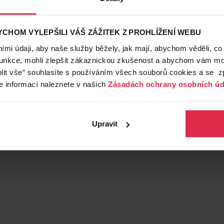
hu
CHOM VYLEPŠILI VÁŠ ZÁŽITEK Z PROHLÍŽENÍ WEBU
mi údaji, aby naše služby běžely, jak mají, abychom věděli, co
funkce, mohli zlepšit zákaznickou zkušenost a abychom vám moh
lit vše“ souhlasíte s používáním všech souborů cookies a se 
e informací naleznete v našich
Zásadách ochrany osobních úd
Upravit