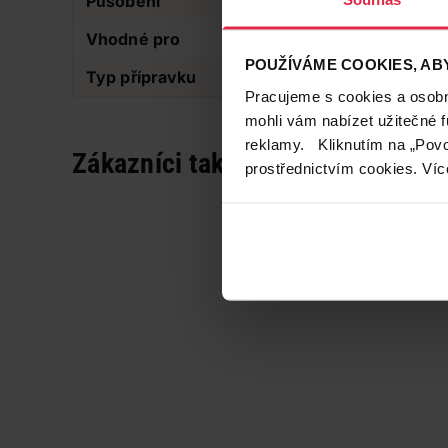
Působení
Pečující, Proti zápac
Vhodné pro
Pro muže
POUŽÍVÁME COOKIES, ABY
Typ přípravku
Deodorant
Pracujeme s cookies a osobní
mohli vám nabízet užitečné 
reklamy. Kliknutím na „Povo
Zákazníci také často nakupují
prostřednictvím cookies. Víc