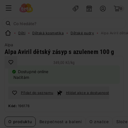
0
Děti
Dětská kosmetika
Dětské pudry
Alpa Aviril dět
Alpa
Alpa Aviril dětský zásyp s azulenem 100 g
349,00 Kč
/
kg
Dostupné online
Načítám
Přidat do seznamu
Hlídat akce a dostupnost
Kód:
196178
O produktu
Bezpečnost a balení
O značce
Slože