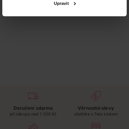
Upravit
Doručení zdarma
Věrnostní slevy
při nákupu nad 1 200 Kč
ušetřete s Teta klubem