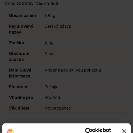
Chraňte zdraví Vašich dětí !
Obsah balení
100 g
Regulovaný
Dětský zásyp
název
Značka
Alpa
Obchodní
Alpa
značka
Doplňkové
Vhodné pro citlivou pokožku
informace
Působení
Pečující
Vhodné pro
Pro děti
Věk dítěte
Novorozenec
Zákazníci také často nakupují