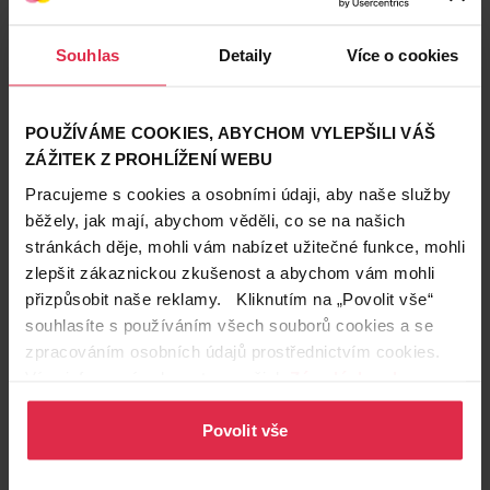
Souhlas
Detaily
Více o cookies
POUŽÍVÁME COOKIES, ABYCHOM VYLEPŠILI VÁŠ
ZÁŽITEK Z PROHLÍŽENÍ WEBU
Pracujeme s cookies a osobními údaji, aby naše služby
běžely, jak mají, abychom věděli, co se na našich
stránkách děje, mohli vám nabízet užitečné funkce, mohli
zlepšit zákaznickou zkušenost a abychom vám mohli
přizpůsobit naše reklamy. Kliknutím na „Povolit vše“
souhlasíte s používáním všech souborů cookies a se
zpracováním osobních údajů prostřednictvím cookies.
Více informací naleznete v našich
Zásadách ochrany
Podobné produkty
osobních údajů
.
Povolit vše