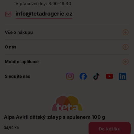
V pracovní dny: 8:00–16:30
info@tetadrogerie.cz
Vše o nákupu
Akce a výhodné nabídky
O nás
Teta klub
O nás
Prodejny
Mobilní aplikace
Kariéra - aktuální nabídka
O e-shopu
Teta pomáhá
Sledujte nás
Obchodní podmínky
Historie
Reklamační řád
Jak chráníme osobní údaje
Nejčastější otázky
Soutěže
Alpa Aviril dětský zásyp s azulenem 100 g
Kontakty
34,90 Kč
Do košíku