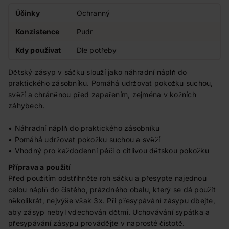
Účinky
Ochranný
Konzistence
Pudr
Kdy používat
Dle potřeby
Dětský zásyp v sáčku slouží jako náhradní náplň do
praktického zásobníku. Pomáhá udržovat pokožku suchou,
svěží a chráněnou před zapařením, zejména v kožních
záhybech.
• Náhradní náplň do praktického zásobníku
• Pomáhá udržovat pokožku suchou a svěží
• Vhodný pro každodenní péči o citlivou dětskou pokožku
Příprava a použití
Před použitím odstřihněte roh sáčku a přesypte najednou
celou náplň do čistého, prázdného obalu, který se dá použít
několikrát, nejvýše však 3x. Při přesypávání zásypu dbejte,
aby zásyp nebyl vdechován dětmi. Uchovávání sypátka a
přesypávání zásypu provádějte v naprosté čistotě.