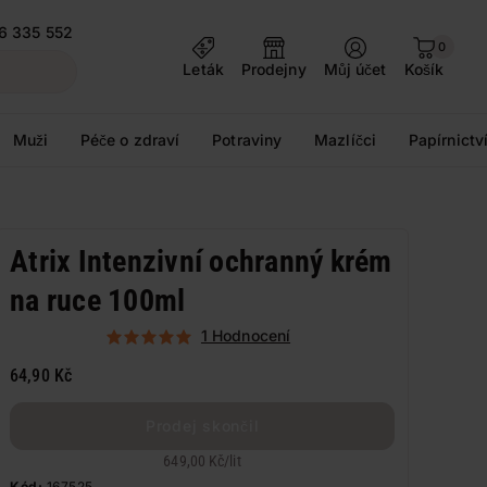
6 335 552
0
Leták
Prodejny
Můj účet
Košík
Muži
Péče o zdraví
Potraviny
Mazlíčci
Papírnictv
Atrix Intenzivní ochranný krém
na ruce 100ml
1 Hodnocení
64,90 Kč
Prodej skončil
649,00 Kč
/
lit
Kód:
167525