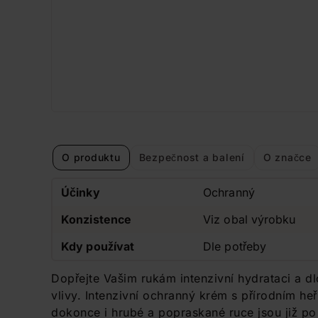
O produktu
Bezpečnost a balení
O značce
Účinky
Ochranný
Konzistence
Viz obal výrobku
Kdy používat
Dle potřeby
Dopřejte Vašim rukám intenzivní hydrataci a dl
vlivy. Intenzivní ochranný krém s přírodním h
dokonce i hrubé a popraskané ruce jsou již po