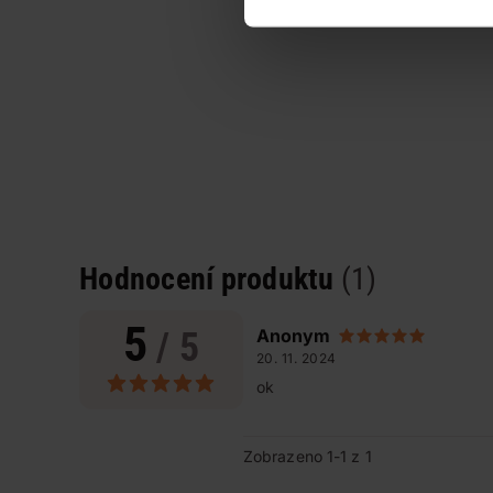
Hodnocení produktu
(1)
5
/ 5
Anonym
20. 11. 2024
ok
Zobrazeno 1-1 z 1