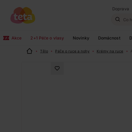
Doprava
Akce
2+1 Péče o vlasy
Novinky
Domácnost
D
Tělo
Péče o ruce a nohy
Krémy na ruce