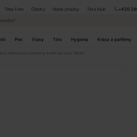
Teta Foto
Články
Naše značky
Teta klub
+420 29
ěti
Pleť
Vlasy
Tělo
Hygiena
Krása a parfémy
Atrix Intenzivní ochranný krém na ruce 100ml