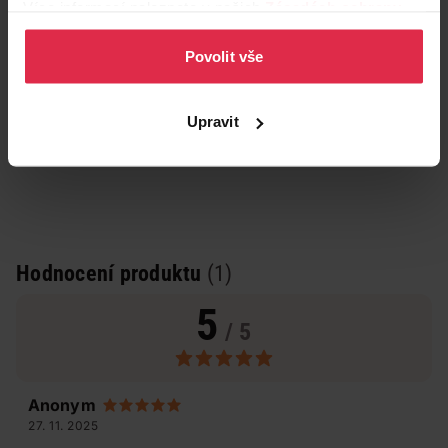
Více informací naleznete v našich
Zásadách ochrany
osobních údajů
.
Povolit vše
Upravit
Hodnocení produktu
(1)
5
/ 5
Anonym
27. 11. 2025