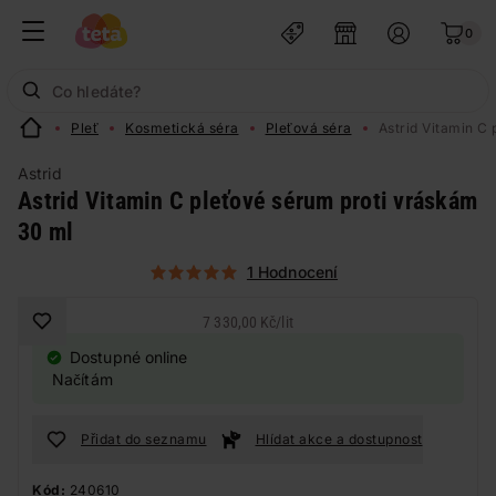
0
Pleť
Kosmetická séra
Pleťová séra
Astrid Vitamin C
Astrid
Astrid Vitamin C pleťové sérum proti vráskám
30 ml
1 Hodnocení
7 330,00 Kč
/
lit
Dostupné online
Načítám
Přidat do seznamu
Hlídat akce a dostupnost
Kód:
240610