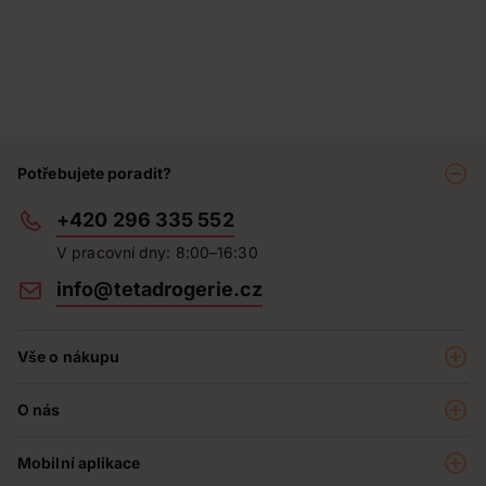
Potřebujete poradit?
+420 296 335 552
V pracovní dny: 8:00–16:30
info@tetadrogerie.cz
Vše o nákupu
Akce a výhodné nabídky
O nás
Teta klub
O nás
Prodejny
Mobilní aplikace
Kariéra - aktuální nabídka