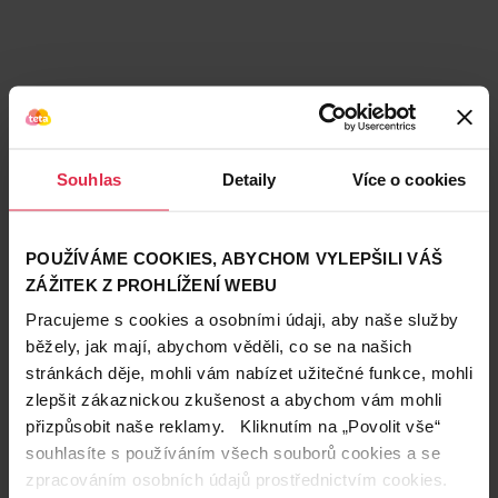
Souhlas
Detaily
Více o cookies
POUŽÍVÁME COOKIES, ABYCHOM VYLEPŠILI VÁŠ
ZÁŽITEK Z PROHLÍŽENÍ WEBU
Pracujeme s cookies a osobními údaji, aby naše služby
běžely, jak mají, abychom věděli, co se na našich
Podobné produkty
stránkách děje, mohli vám nabízet užitečné funkce, mohli
zlepšit zákaznickou zkušenost a abychom vám mohli
přizpůsobit naše reklamy. Kliknutím na „Povolit vše“
souhlasíte s používáním všech souborů cookies a se
zpracováním osobních údajů prostřednictvím cookies.