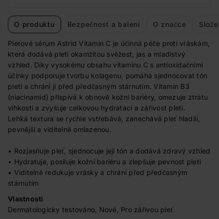
O produktu
Bezpečnost a balení
O značce
Slože
Pleťové sérum Astrid Vitamin C je účinná péče proti vráskám,
která dodává pleti okamžitou svěžest, jas a mladistvý
vzhled. Díky vysokému obsahu vitaminu C s antioxidačními
účinky podporuje tvorbu kolagenu, pomáhá sjednocovat tón
pleti a chrání ji před předčasným stárnutím. Vitamin B3
(niacinamid) přispívá k obnově kožní bariéry, omezuje ztrátu
vlhkosti a zvyšuje celkovou hydrataci a zářivost pleti.
Lehká textura se rychle vstřebává, zanechává pleť hladší,
pevnější a viditelně omlazenou.
• Rozjasňuje pleť, sjednocuje její tón a dodává zdravý vzhled
• Hydratuje, posiluje kožní bariéru a zlepšuje pevnost pleti
• Viditelně redukuje vrásky a chrání před předčasným
stárnutím
Vlastnosti
Dermatologicky testováno, Nové, Pro zářivou pleť