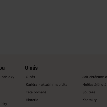
pu
O nás
 nabídky
O nás
Jak chráníme o
Kariéra - aktuální nabídka
Nejčastější ot
Teta pomáhá
Soutěže
Historie
Kontakty
ínky