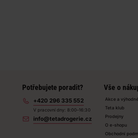
Potřebujete poradit?
Vše o náku
Akce a výhodné
+420 296 335 552
Teta klub
V pracovní dny: 8:00–16:30
Prodejny
info@tetadrogerie.cz
O e-shopu
Obchodní podm