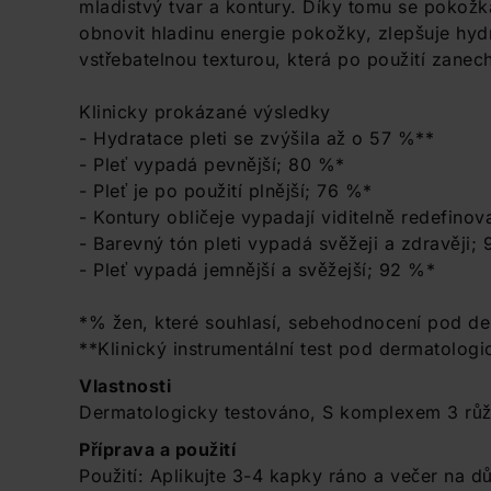
mladistvý tvar a kontury. Díky tomu se pokožk
obnovit hladinu energie pokožky, zlepšuje hydr
vstřebatelnou texturou, která po použití zanec
Klinicky prokázané výsledky
- Hydratace pleti se zvýšila až o 57 %**
- Pleť vypadá pevnější; 80 %*
- Pleť je po použití plnější; 76 %*
- Kontury obličeje vypadají viditelně redefino
- Barevný tón pleti vypadá svěžeji a zdravěji;
- Pleť vypadá jemnější a svěžejší; 92 %*
*% žen, které souhlasí, sebehodnocení pod de
**Klinický instrumentální test pod dermatologi
Vlastnosti
Dermatologicky testováno, S komplexem 3 růž
Příprava a použití
Použití: Aplikujte 3-4 kapky ráno a večer na d