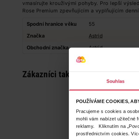
vmasírujte krouživými pohyby. Pro lepší výsle
Rose Premium zpevňujícím a vyplňujícím denn
Spodní hranice věku
55
Značka
Astrid
Obchodní značka
Astrid
Zákazníci také často nakupují
Souhlas
POUŽÍVÁME COOKIES, ABY
Pracujeme s cookies a osobní
mohli vám nabízet užitečné 
reklamy. Kliknutím na „Povo
prostřednictvím cookies. Víc