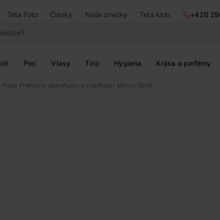
Teta Foto
Články
Naše značky
Teta klub
+420 29
ěti
Pleť
Vlasy
Tělo
Hygiena
Krása a parfémy
d Rose Premium zpevňující a vyplňující sérum 30ml