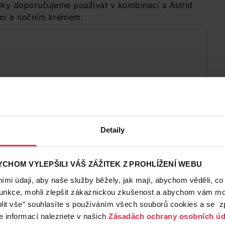
dky doporučujeme používat v kombinaci s Astrid
ím a nočním krémem.
Detaily
CHOM VYLEPŠILI VÁŠ ZÁŽITEK Z PROHLÍŽENÍ WEBU
mi údaji, aby naše služby běžely, jak mají, abychom věděli, co
funkce, mohli zlepšit zákaznickou zkušenost a abychom vám moh
lit vše“ souhlasíte s používáním všech souborů cookies a se 
e informací naleznete v našich
Zásadách ochrany osobních úd