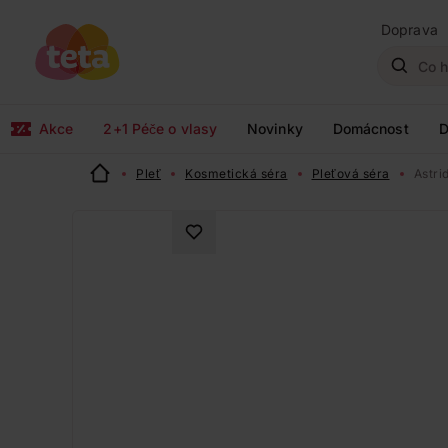
Doprava
Akce
2+1 Péče o vlasy
Novinky
Domácnost
D
Pleť
Kosmetická séra
Pleťová séra
Astri