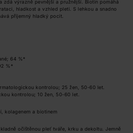
a zdá výrazně pevnější a pružnější. Biotin pomáhá
ataci, hladkost a vzhled pleti. S lehkou a snadno
hává příjemný hladký pocit.
vané; 64 %*
 92 %*
rmatologickou kontrolou; 25 žen, 50-60 let.
ckou kontrolou; 10 žen, 50-60 let.
í, kolagenem a biotinem
ůkladně očištěnou pleť tváře, krku a dekoltu. Jemně