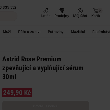
6 335 552
0
Leták
Prodejny
Můj účet
Košík
Muži
Péče o zdraví
Potraviny
Mazlíčci
Papírnictv
Astrid Rose Premium
zpevňující a vyplňující sérum
30ml
249,90 Kč
Prodej skončil