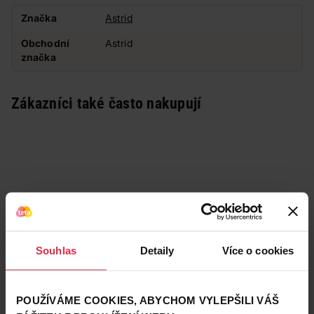
Značka
Astrid
Obchodní
Astrid
značka
Zákazníci také často nakupují
Souhlas
Detaily
Více o cookies
POUŽÍVÁME COOKIES, ABYCHOM VYLEPŠILI VÁŠ