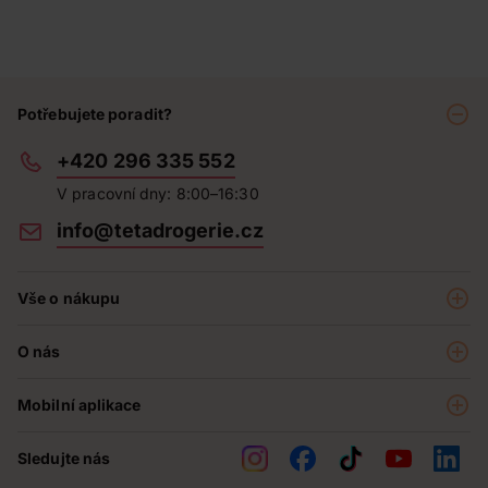
Potřebujete poradit?
+420 296 335 552
V pracovní dny: 8:00–16:30
info@tetadrogerie.cz
Vše o nákupu
Akce a výhodné nabídky
O nás
Teta klub
O nás
Prodejny
Mobilní aplikace
Kariéra - aktuální nabídka
O e-shopu
Teta pomáhá
Sledujte nás
Obchodní podmínky
Historie