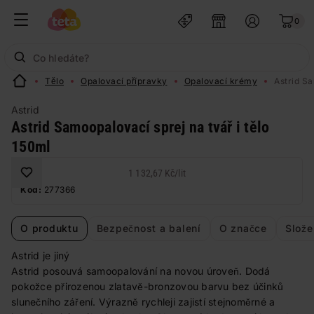
0
Tělo
Opalovací přípravky
Opalovací krémy
Astrid Sa
Astrid
Astrid Samoopalovací sprej na tvář i tělo
150ml
1 132,67 Kč
/
lit
Kód:
277366
O produktu
Bezpečnost a balení
O značce
Slože
Astrid je jiný
Astrid posouvá samoopalování na novou úroveň. Dodá
pokožce přirozenou zlatavě-bronzovou barvu bez účinků
slunečního záření. Výrazně rychleji zajistí stejnoměrné a