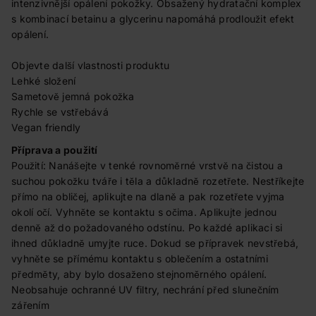
intenzivnější opálení pokožky. Obsažený hydratační komplex
s kombinací betainu a glycerinu napomáhá prodloužit efekt
opálení.
Objevte další vlastnosti produktu
Lehké složení
Sametově jemná pokožka
Rychle se vstřebává
Vegan friendly
Příprava a použití
Použití: Nanášejte v tenké rovnoměrné vrstvě na čistou a
suchou pokožku tváře i těla a důkladně rozetřete. Nestříkejte
přímo na obličej, aplikujte na dlaně a pak rozetřete vyjma
okolí očí. Vyhněte se kontaktu s očima. Aplikujte jednou
denně až do požadovaného odstínu. Po každé aplikaci si
ihned důkladně umyjte ruce. Dokud se přípravek nevstřebá,
vyhněte se přímému kontaktu s oblečením a ostatními
předměty, aby bylo dosaženo stejnoměrného opálení.
Neobsahuje ochranné UV filtry, nechrání před slunečním
zářením