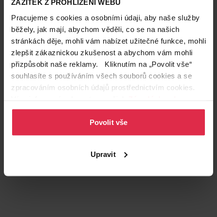
ZÁŽITEK Z PROHLÍŽENÍ WEBU
Pracujeme s cookies a osobními údaji, aby naše služby
běžely, jak mají, abychom věděli, co se na našich
Podobné produkty
stránkách děje, mohli vám nabízet užitečné funkce, mohli
zlepšit zákaznickou zkušenost a abychom vám mohli
přizpůsobit naše reklamy. Kliknutím na „Povolit vše“
souhlasíte s používáním všech souborů cookies a se
zpracováním osobních údajů prostřednictvím cookies.
Více informací naleznete v našich
Zásadách ochrany
osobních údajů
.
Povolit vše
Upravit