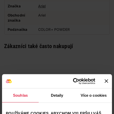
Značka
Ariel
Obchodní
Ariel
značka
Podznačka
COLOR+ POWDER
Zákazníci také často nakupují
Souhlas
Detaily
Více o cookies
POUŽÍVÁME COOKIES, ABYCHOM VYLEPŠILI VÁŠ