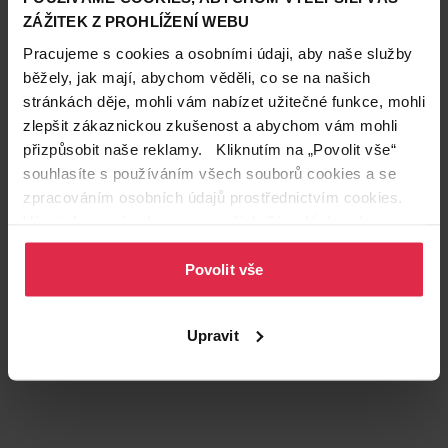
ZÁŽITEK Z PROHLÍŽENÍ WEBU
Pracujeme s cookies a osobními údaji, aby naše služby
běžely, jak mají, abychom věděli, co se na našich
stránkách děje, mohli vám nabízet užitečné funkce, mohli
Podobné produkty
zlepšit zákaznickou zkušenost a abychom vám mohli
přizpůsobit naše reklamy. Kliknutím na „Povolit vše“
souhlasíte s používáním všech souborů cookies a se
zpracováním osobních údajů prostřednictvím cookies.
Více informací naleznete v našich
Zásadách ochrany
osobních údajů
.
Povolit vše
Upravit