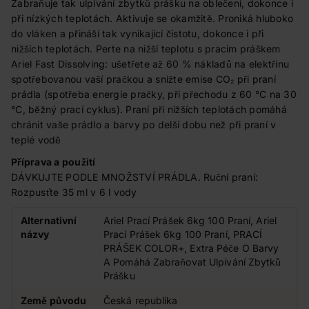
Zabraňuje tak ulpívání zbytků prášku na oblečení, dokonce i
při nízkých teplotách. Aktivuje se okamžitě. Proniká hluboko
do vláken a přináší tak vynikající čistotu, dokonce i při
nižších teplotách. Perte na nižší teplotu s pracím práškem
Ariel Fast Dissolving: ušetřete až 60 % nákladů na elektřinu
spotřebovanou vaší pračkou a snižte emise CO₂ při praní
prádla (spotřeba energie pračky, při přechodu z 60 °C na 30
°C, běžný prací cyklus). Praní při nižších teplotách pomáhá
chránit vaše prádlo a barvy po delší dobu než při praní v
teplé vodě
Příprava a použití
DÁVKUJTE PODLE MNOŽSTVÍ PRÁDLA. Ruční praní:
Rozpusťte 35 ml v 6 l vody
Alternativní
Ariel Prací Prášek 6kg 100 Praní, Ariel
názvy
Prací Prášek 6kg 100 Praní, PRACÍ
PRÁŠEK COLOR+, Extra Péče O Barvy
A Pomáhá Zabraňovat Ulpívání Zbytků
Prášku
Země původu
Česká republika