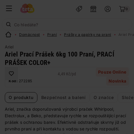
0
Domácnost
Praní
Prášky a papírky na praní
Ariel P
Ariel
Ariel Prací Prášek 6kg 100 Praní, PRACÍ
PRÁŠEK COLOR+
Pouze Online
4,49 Kč
/
pd
Novinka
Kód:
272285
O produktu
Bezpečnost a balení
O značce
Slože
Ariel, značka doporučovaná výrobci praček Whirlpool,
Electrolux, a Beko, představuje rychle se rozpouštějící prací
prášek s ochranou barev. Efektivně odstraňuje skvrny již od
prvního praní a při kontaktu s vodou se rychle rozpouští.