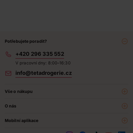
Potřebujete poradit?
+420 296 335 552
V pracovní dny: 8:00–16:30
info@tetadrogerie.cz
Vše o nákupu
Akce a výhodné nabídky
O nás
Teta klub
O nás
Prodejny
Mobilní aplikace
Kariéra - aktuální nabídka
O e-shopu