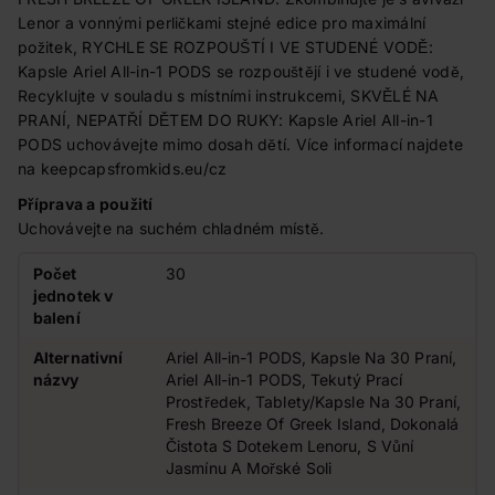
Lenor a vonnými perličkami stejné edice pro maximální
požitek, RYCHLE SE ROZPOUŠTÍ I VE STUDENÉ VODĚ:
Kapsle Ariel All-in-1 PODS se rozpouštějí i ve studené vodě,
Recyklujte v souladu s místními instrukcemi, SKVĚLÉ NA
PRANÍ, NEPATŘÍ DĚTEM DO RUKY: Kapsle Ariel All-in-1
PODS uchovávejte mimo dosah dětí. Více informací najdete
na keepcapsfromkids.eu/cz
Příprava a použití
Uchovávejte na suchém chladném místě.
Počet
30
jednotek v
balení
Alternativní
Ariel All-in-1 PODS, Kapsle Na 30 Praní,
názvy
Ariel All-in-1 PODS, Tekutý Prací
Prostředek, Tablety/Kapsle Na 30 Praní,
Fresh Breeze Of Greek Island, Dokonalá
Čistota S Dotekem Lenoru, S Vůní
Jasmínu A Mořské Soli