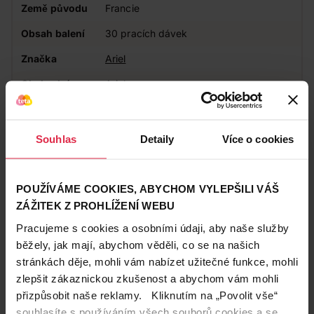
Země původu
Francie
Obsah balení
30 pracích dávek
Značka
Ariel
Obchodní
Ariel
značka
Vůně
Svěží
Souhlas
Detaily
Více o cookies
Výdrž
Dlouhotrvající
POUŽÍVÁME COOKIES, ABYCHOM VYLEPŠILI VÁŠ
Zákazníci také často nakupují
ZÁŽITEK Z PROHLÍŽENÍ WEBU
Pracujeme s cookies a osobními údaji, aby naše služby
běžely, jak mají, abychom věděli, co se na našich
stránkách děje, mohli vám nabízet užitečné funkce, mohli
zlepšit zákaznickou zkušenost a abychom vám mohli
přizpůsobit naše reklamy. Kliknutím na „Povolit vše“
souhlasíte s používáním všech souborů cookies a se