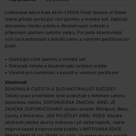
Limitovaná edice Ariel All-in-1 PODS Fresh Breeze of Greek
Island přináší osvěžující vůni jasmínu a mořské soli. Zajišťuje
dokonalou čistotu prádla a dlouhotrvající svěžest s
příjemným pocitem svěžího vánku. Pro ještě intenzivnější
vůni lze kombinovat s aviváží Lenor a vonnými perličkami do
praní.
• Osvěžující vůně jasmínu a mořské soli
• Dokonalá čistota a dlouhotrvající svěžest prádla
• Vhodné pro kombinaci s aviváží a vonnými perličkami
Vlastnosti
DOKONALÁ ČISTOTA A DLOUHOTRVAJÍCÍ SVĚŽEST:
Tekutý prací prostředek Ariel poskytuje s dotekem Lenoru
dokonalou čistotu, DOPORUČENÁ ZNAČKA: ARIEL JE
ZNAČKA DOPORUČOVANÁ výrobci praček Whirlpool, Beko,
Candy a Electrolux, JAK POUŽÍVAT ARIEL PODS: Abyste
odstranili odolné skvrny dokonce i při nízké teplotě, vložte
nejprve kapsli a teprve poté prádlo, LIMITOVANÁ EDICE
FRESH BREEZE OF GREEK ISLAND: Zkombinujte je s aviváží