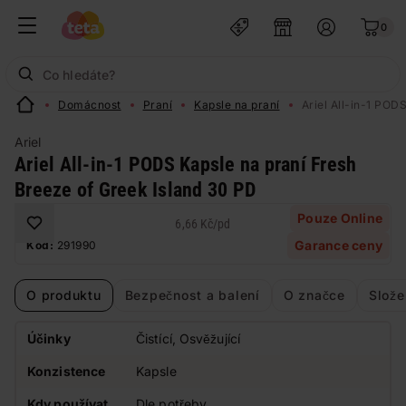
0
Domácnost
Praní
Kapsle na praní
Ariel All-in-1 POD
Ariel
Ariel All-in-1 PODS Kapsle na praní Fresh
Breeze of Greek Island 30 PD
Pouze Online
6,66 Kč
/
pd
Garance ceny
Kód:
291990
O produktu
Bezpečnost a balení
O značce
Slože
Účinky
Čistící, Osvěžující
Konzistence
Kapsle
Kdy používat
Dle potřeby