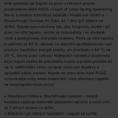
Ariel představuje kapsle na praní s tekutým pracím
prostředkem Allin1 PODS +Touch of Lenor Spring Awakening.
Navíc s modrou komůrkou zajišťující hloubkové čištění a
Dlouhotrvající Svěžest Po Dobu Až 7 dnů (při uložení ve
skříni). Kapsle jsou navrženy tak, aby fungovaly skvěle i při
praní na nižší teplotu, rychle se rozpouštěly i ve studené
vodě a poskytovaly dokonalé výsledky. Perte na nižší teplotu
a ušetřete až 60 % nákladů na elektřinu spotřebovanou vaší
pračkou (spotřeba energie pračky, při přechodu z 40 °C na
20 °C, běžný prací cyklus)! Nejlepších výsledků dosáhnete,
když kapsli vložíte do prázdného bubnu a prádlo položíte až
na ni. VAROVÁNÍ: tento výrobek může být škodlivý a
způsobit vážná zranění. Kapsle na praní Ariel Allin1 PODS
uchovávejte vždy mimo dosah dětí. Více informací najdete
na keepcapsfromkids.eu/cz.
• Hloubkové čištění a dlouhotrvající svěžest – modrá
komůrka zajišťuje dokonalé odstranění nečistot a svěží vůni
až 7 dní při uložení ve skříni.
• Efektivní i při nízkých teplotách – kapsle se rychle