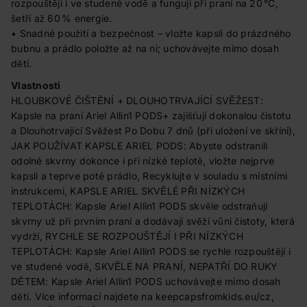
rozpouštějí i ve studené vodě a fungují při praní na 20 °C,
šetří až 60 % energie.
• Snadné použití a bezpečnost – vložte kapsli do prázdného
bubnu a prádlo položte až na ni; uchovávejte mimo dosah
dětí.
Vlastnosti
HLOUBKOVÉ ČIŠTĚNÍ + DLOUHOTRVAJÍCÍ SVĚŽEST:
Kapsle na praní Ariel Allin1 PODS+ zajišťují dokonalou čistotu
a Dlouhotrvající Svěžest Po Dobu 7 dnů (při uložení ve skříni),
JAK POUŽÍVAT KAPSLE ARIEL PODS: Abyste odstranili
odolné skvrny dokonce i při nízké teplotě, vložte nejprve
kapsli a teprve poté prádlo, Recyklujte v souladu s místními
instrukcemi, KAPSLE ARIEL SKVĚLÉ PŘI NÍZKÝCH
TEPLOTÁCH: Kapsle Ariel Allin1 PODS skvěle odstraňují
skvrny už při prvním praní a dodávají svěží vůni čistoty, která
vydrží, RYCHLE SE ROZPOUŠTĚJÍ I PŘI NÍZKÝCH
TEPLOTÁCH: Kapsle Ariel Allin1 PODS se rychle rozpouštějí i
ve studené vodě, SKVĚLÉ NA PRANÍ, NEPATŘÍ DO RUKY
DĚTEM: Kapsle Ariel Allin1 PODS uchovávejte mimo dosah
dětí. Více informací najdete na keepcapsfromkids.eu/cz,