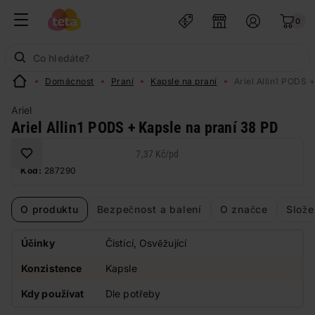
0
Domácnost
Praní
Kapsle na praní
Ariel Allin1 PODS 
Ariel
Ariel Allin1 PODS + Kapsle na praní 38 PD
7,37 Kč
/
pd
Kód:
287290
O produktu
Bezpečnost a balení
O značce
Slože
Účinky
Čistící, Osvěžující
Konzistence
Kapsle
Kdy používat
Dle potřeby