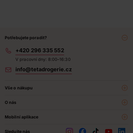
Potřebujete poradit?
+420 296 335 552
V pracovní dny: 8:00–16:30
info@tetadrogerie.cz
Vše o nákupu
Akce a výhodné nabídky
O nás
Teta klub
O nás
Prodejny
Mobilní aplikace
Kariéra - aktuální nabídka
O e-shopu
Teta pomáhá
Sledujte nás
Obchodní podmínky