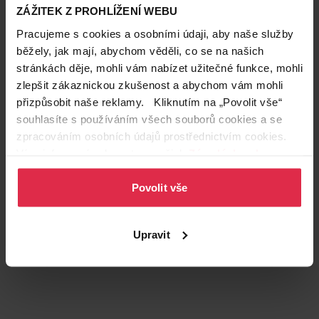
ZÁŽITEK Z PROHLÍŽENÍ WEBU
Typ prádla
Na všechny typy prádla
Pracujeme s cookies a osobními údaji, aby naše služby
Vůně
Svěží
běžely, jak mají, abychom věděli, co se na našich
stránkách děje, mohli vám nabízet užitečné funkce, mohli
Výdrž
Dlouhotrvající
zlepšit zákaznickou zkušenost a abychom vám mohli
přizpůsobit naše reklamy. Kliknutím na „Povolit vše“
Zákazníci také často nakupují
souhlasíte s používáním všech souborů cookies a se
zpracováním osobních údajů prostřednictvím cookies.
Více informací naleznete v našich
Zásadách ochrany
osobních údajů
.
Povolit vše
Upravit