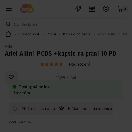
0
Domácnost
Praní
Kapsle na praní
Ariel Allin1 PODS 
Ariel
Ariel Allin1 PODS + kapsle na praní 10 PD
1 Hodnocení
11,99 Kč
/
pd
Dostupné online
Načítám
Přidat do seznamu
Hlídat akce a dostupnost
Kód:
297165