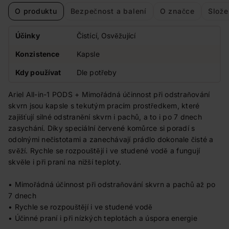
O produktu
Bezpečnost a balení
O značce
Slože
Účinky
Čistící, Osvěžující
Konzistence
Kapsle
Kdy používat
Dle potřeby
Ariel All-in-1 PODS + Mimořádná účinnost při odstraňování
skvrn jsou kapsle s tekutým pracím prostředkem, které
zajišťují silné odstranění skvrn i pachů, a to i po 7 dnech
zasychání. Díky speciální červené komůrce si poradí s
odolnými nečistotami a zanechávají prádlo dokonale čisté a
svěží. Rychle se rozpouštějí i ve studené vodě a fungují
skvěle i při praní na nižší teploty.
• Mimořádná účinnost při odstraňování skvrn a pachů až po
7 dnech
• Rychle se rozpouštějí i ve studené vodě
• Účinné praní i při nízkých teplotách a úspora energie