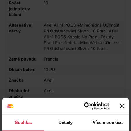
Počet
10
jednotek v
balení
Alternativní
Ariel Allin1 PODS +Mimořádná Účinnost
názvy
Při Odstraňování Skvrn, 10 Praní, Ariel
Allin1 PODS Kapsle Na Praní, Tekutý
Prací Prostředek +Mimořádná Účinnost
Při Odstraňování Skvrn, 10 Praní
Země původu
Francie
Obsah balení
10 PD
Značka
Ariel
Obchodní
Ariel
značka
Typ prádla
Na všechny typy prádla
Souhlas
Detaily
Více o cookies
Zákazníci také často nakupují