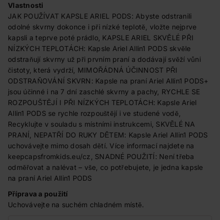
Vlastnosti
JAK POUŽÍVAT KAPSLE ARIEL PODS: Abyste odstranili
odolné skvrny dokonce i při nízké teplotě, vložte nejprve
kapsli a teprve poté prádlo, KAPSLE ARIEL SKVĚLÉ PŘI
NÍZKÝCH TEPLOTÁCH: Kapsle Ariel Allin1 PODS skvěle
odstraňují skvrny už při prvním praní a dodávají svěží vůni
čistoty, která vydrží, MIMOŘÁDNÁ ÚČINNOST PŘI
ODSTRAŇOVÁNÍ SKVRN: Kapsle na praní Ariel Allin1 PODS+
jsou účinné i na 7 dní zaschlé skvrny a pachy, RYCHLE SE
ROZPOUŠTĚJÍ I PŘI NÍZKÝCH TEPLOTÁCH: Kapsle Ariel
Allin1 PODS se rychle rozpouštějí i ve studené vodě,
Recyklujte v souladu s místními instrukcemi, SKVĚLÉ NA
PRANÍ, NEPATŘÍ DO RUKY DĚTEM: Kapsle Ariel Allin1 PODS
uchovávejte mimo dosah dětí. Více informací najdete na
keepcapsfromkids.eu/cz, SNADNÉ POUŽITÍ: Není třeba
odměřovat a nalévat – vše, co potřebujete, je jedna kapsle
na praní Ariel Allin1 PODS
Příprava a použití
Uchovávejte na suchém chladném místě.