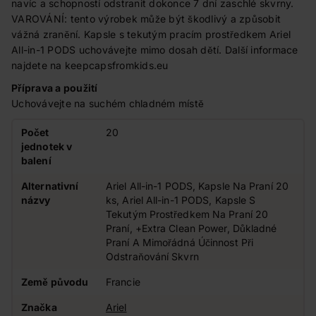
navíc a schopností odstranit dokonce 7 dní zaschlé skvrny.
VAROVÁNÍ: tento výrobek může být škodlivý a způsobit
vážná zranění. Kapsle s tekutým pracím prostředkem Ariel
All-in-1 PODS uchovávejte mimo dosah dětí. Další informace
najdete na keepcapsfromkids.eu
Příprava a použití
Uchovávejte na suchém chladném místě
Počet
20
jednotek v
balení
Alternativní
Ariel All-in-1 PODS, Kapsle Na Praní 20
názvy
ks, Ariel All-in-1 PODS, Kapsle S
Tekutým Prostředkem Na Praní 20
Praní, +Extra Clean Power, Důkladné
Praní A Mimořádná Účinnost Při
Odstraňování Skvrn
Země původu
Francie
Značka
Ariel