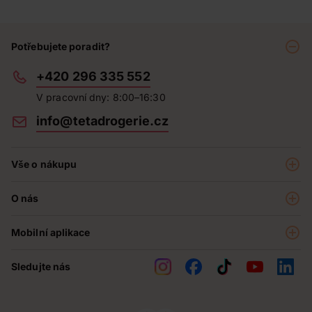
Potřebujete poradit?
+420 296 335 552
V pracovní dny: 8:00–16:30
info@tetadrogerie.cz
Vše o nákupu
Akce a výhodné nabídky
O nás
Teta klub
O nás
Prodejny
Mobilní aplikace
Kariéra - aktuální nabídka
O e-shopu
Teta pomáhá
Sledujte nás
Obchodní podmínky
Historie
Reklamační řád
Jak chráníme osobní údaje