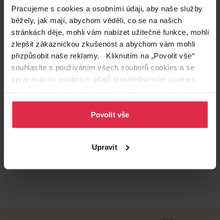
Pracujeme s cookies a osobními údaji, aby naše služby
běžely, jak mají, abychom věděli, co se na našich
Podobné produkty
stránkách děje, mohli vám nabízet užitečné funkce, mohli
zlepšit zákaznickou zkušenost a abychom vám mohli
přizpůsobit naše reklamy. Kliknutím na „Povolit vše“
souhlasíte s používáním všech souborů cookies a se
zpracováním osobních údajů prostřednictvím cookies.
Více informací naleznete v našich
Zásadách ochrany
osobních údajů
.
Povolit vše
Upravit