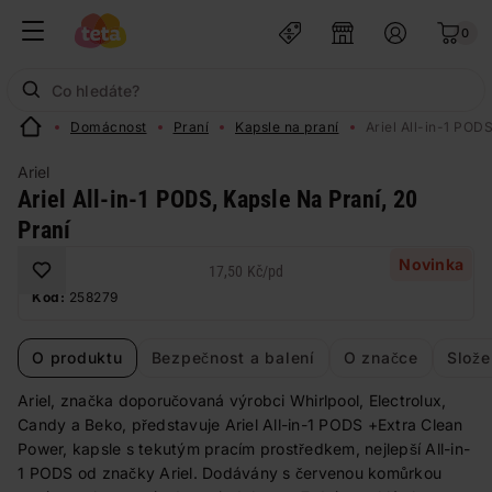
0
Domácnost
Praní
Kapsle na praní
Ariel All-in-1 POD
Ariel
Ariel All-in-1 PODS, Kapsle Na Praní, 20
Praní
Novinka
17,50 Kč
/
pd
Kód:
258279
O produktu
Bezpečnost a balení
O značce
Slože
Ariel, značka doporučovaná výrobci Whirlpool, Electrolux,
Candy a Beko, představuje Ariel All-in-1 PODS +Extra Clean
Power, kapsle s tekutým pracím prostředkem, nejlepší All-in-
1 PODS od značky Ariel. Dodávány s červenou komůrkou