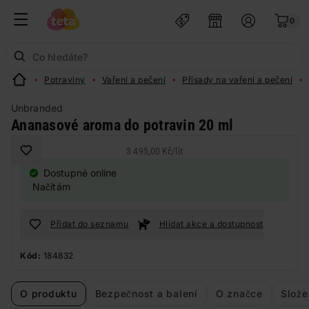
0
Potraviny
Vaření a pečení
Přísady na vaření a pečení
Unbranded
Ananasové aroma do potravin 20 ml
3 495,00 Kč
/
lit
Dostupné online
Načítám
Přidat do seznamu
Hlídat akce a dostupnost
Kód:
184832
O produktu
Bezpečnost a balení
O značce
Slože