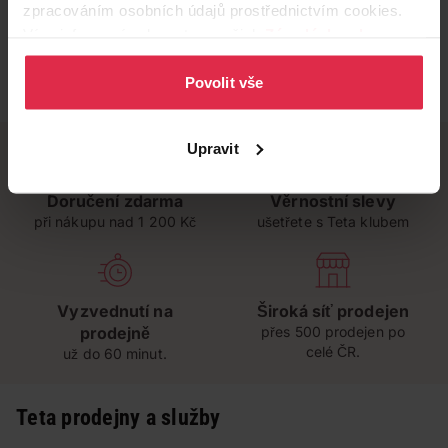
zpracováním osobních údajů prostřednictvím cookies.
Více informací naleznete v našich
Zásadách ochrany
osobních údajů
.
Povolit vše
Upravit
Doručení zdarma
Věrnostní slevy
při nákupu nad 1 200 Kč
ušetřete s Teta klubem
Vyzvednutí na
Široká síť prodejen
prodejně
přes 500 prodejen po
celé ČR.
už do 60 minut.
Teta prodejny a služby