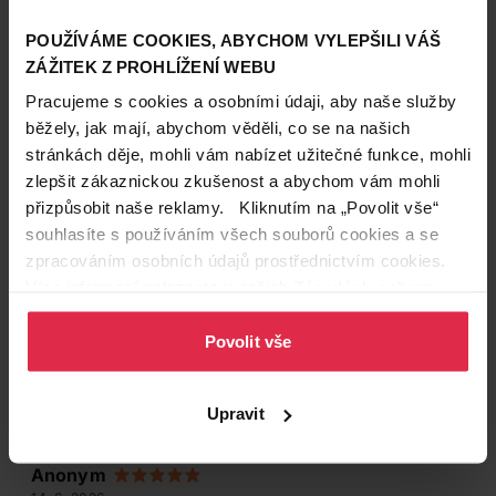
POUŽÍVÁME COOKIES, ABYCHOM VYLEPŠILI VÁŠ
ZÁŽITEK Z PROHLÍŽENÍ WEBU
Pracujeme s cookies a osobními údaji, aby naše služby
běžely, jak mají, abychom věděli, co se na našich
stránkách děje, mohli vám nabízet užitečné funkce, mohli
zlepšit zákaznickou zkušenost a abychom vám mohli
přizpůsobit naše reklamy. Kliknutím na „Povolit vše“
souhlasíte s používáním všech souborů cookies a se
zpracováním osobních údajů prostřednictvím cookies.
Více informací naleznete v našich
Zásadách ochrany
osobních údajů
.
Hodnocení produktu
(1)
Povolit vše
5
/ 5
Upravit
Anonym