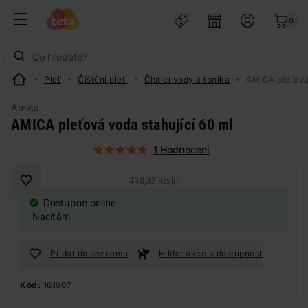
0
Pleť
Čištění pleti
Čisticí vody a tonika
AMICA pleťová 
Amica
AMICA pleťová voda stahující 60 ml
1 Hodnocení
498,33 Kč
/
lit
Dostupné online
Načítám
Přidat do seznamu
Hlídat akce a dostupnost
Kód:
161907