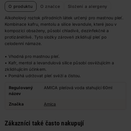
O produktu
O značce
Složení a alergeny
Alkoholový roztok přírodních látek určený pro mastnou pleť.
Kombinace kafru, mentolu a silice levandule, které jsou v
kompozici obsaženy, působí chladivě, dezinfekčně a
protizánětlivě. Tyto složky zároveň zklidňují pleť po
celodenní námaze.
• Vhodná pro mastnou pleť.
• Kafr, mentol a levandulová silice působí osvěžujícím a
zklidňujícím účinkem.
• Pomáhá udržovat pleť svěží a čistou.
Regulovaný
AMICA pleťová voda stahující 60ml
název
Značka
Amica
Zákazníci také často nakupují