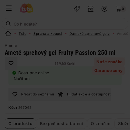
0
Tělo
Sprcha a koupel
Dámské sprchové gely
Ameté s
Ameté
Ameté sprchový gel Fruity Passion 250 ml
Naše značka
119,60 Kč
/
lit
Garance ceny
Dostupné online
Načítám
Přidat do seznamu
Hlídat akce a dostupnost
Kód:
267062
O produktu
Bezpečnost a balení
O značce
Slože