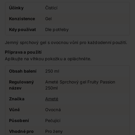
Účinky
Čistící
Konzistence
Gel
Kdy používat
Dle potřeby
Jemný sprchový gel s ovocnou vůní pro každodenní použití.
Příprava a použití
Aplikujte na vlhkou pokožku a opláchněte.
Obsah balení
250 ml
Regulovaný
Ameté Sprchový gel Fruity Passion
název
250ml
Značka
Ameté
Vůně
Ovocná
Působení
Pečující
Vhodné pro
Pro ženy