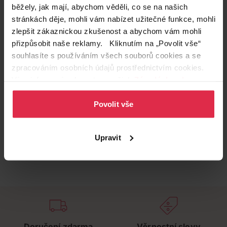
běžely, jak mají, abychom věděli, co se na našich
stránkách děje, mohli vám nabízet užitečné funkce, mohli
zlepšit zákaznickou zkušenost a abychom vám mohli
přizpůsobit naše reklamy. Kliknutím na „Povolit vše“
souhlasíte s používáním všech souborů cookies a se
zpracováním osobních údajů prostřednictvím cookies.
Více informací naleznete v našich
Zásadách ochrany
osobních údajů
.
Povolit vše
Upravit
Doručení zdarma
Věrnostní slevy