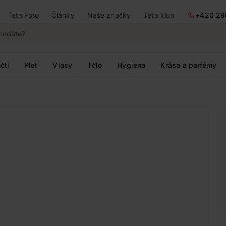
Teta Foto
Články
Naše značky
Teta klub
+420 29
ěti
Pleť
Vlasy
Tělo
Hygiena
Krása a parfémy