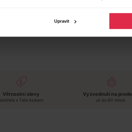
Upravit
Věrnostní slevy
Vyzvednutí na prode
ušetřete s Teta klubem
už do 60 minut.