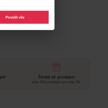
Povolit vše
jně
Široká síť prodejen
přes 500 prodejen po celé ČR.