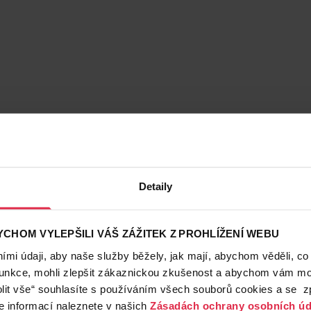
Detaily
CHOM VYLEPŠILI VÁŠ ZÁŽITEK Z PROHLÍŽENÍ WEBU
mi údaji, aby naše služby běžely, jak mají, abychom věděli, co
funkce, mohli zlepšit zákaznickou zkušenost a abychom vám moh
lit vše“ souhlasíte s používáním všech souborů cookies a se 
e informací naleznete v našich
Zásadách ochrany osobních úd