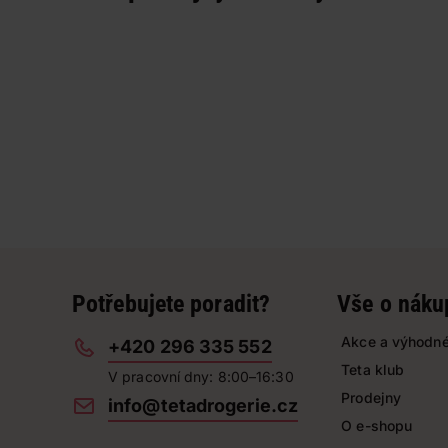
Potřebujete poradit?
Vše o náku
Akce a výhodné
+420 296 335 552
Teta klub
V pracovní dny: 8:00–16:30
Prodejny
info@tetadrogerie.cz
O e-shopu