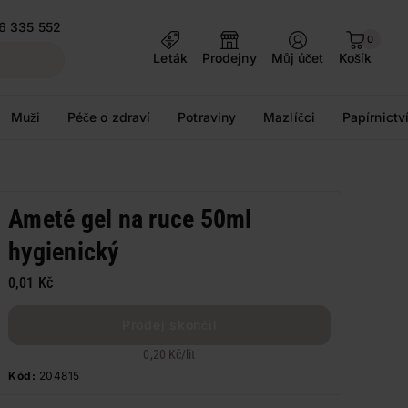
6 335 552
0
Leták
Prodejny
Můj účet
Košík
Muži
Péče o zdraví
Potraviny
Mazlíčci
Papírnictv
Ameté gel na ruce 50ml
hygienický
0,01 Kč
Prodej skončil
0,20 Kč
/
lit
Kód:
204815