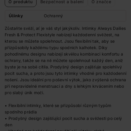
O produktu
Bezpečnost a balení
O značce
Účinky
Ochranný
Zůstaňte svěží, ať je váš styl jakýkoliv. Intimky Always Dailies
Fresh & Protect Flexistyle nabízejí každodenní svěžest, na
kterou se můžete spolehnout. Jsou flexibilní tak, aby se
přizpůsobily každému typu spodních kalhotek. Díky
pohodlnému designu nabízejí skvělou kombinaci komfortu a
ochrany, takže se na ně můžete spolehnout každý den, aniž
byste je na sobě cítila. Prodyšný design zajišťuje spolehlivý
pocit sucha, a proto jsou tyto intimky vhodné pro každodenní
nošení. Jsou ideální pro poševní výtok, jako zvýšená ochrana
při nepravidelné menstruaci a dny s lehkým krvácením nebo
pro slabý únik moči.
• Flexibilní intimky, které se přizpůsobí různým typům
spodního prádla
• Prodyšný design zajišťující pocit sucha a svěžesti po celý
den