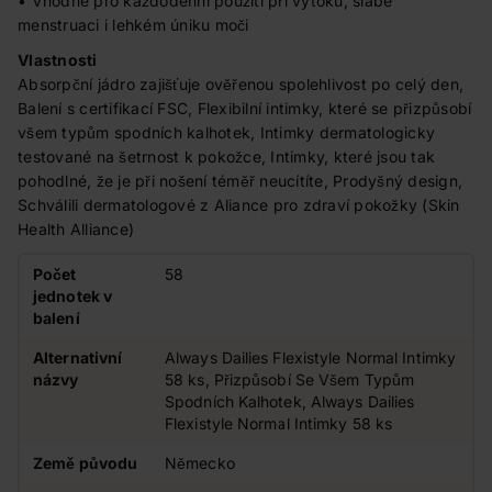
• Vhodné pro každodenní použití při výtoku, slabé
menstruaci i lehkém úniku moči
Vlastnosti
Absorpční jádro zajišťuje ověřenou spolehlivost po celý den,
Balení s certifikací FSC, Flexibilní intimky, které se přizpůsobí
všem typům spodních kalhotek, Intimky dermatologicky
testované na šetrnost k pokožce, Intimky, které jsou tak
pohodlné, že je při nošení téměř neucítíte, Prodyšný design,
Schválili dermatologové z Aliance pro zdraví pokožky (Skin
Health Alliance)
Počet
58
jednotek v
balení
Alternativní
Always Dailies Flexistyle Normal Intimky
názvy
58 ks, Přizpůsobí Se Všem Typům
Spodních Kalhotek, Always Dailies
Flexistyle Normal Intimky 58 ks
Země původu
Německo