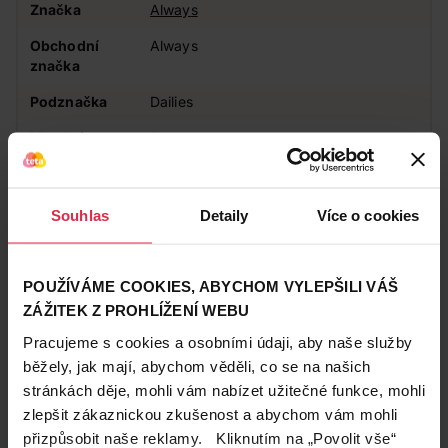
Značka
Always
Obchodní
Always
značka
Podznačka
Dailies
Vhodné pro
Pro ženy
Intenzita
Výtok, Špinění
Typ vložky
Slipová vložka / intimka
Souhlas
Detaily
Více o cookies
Absorpce
Normal
POUŽÍVÁME COOKIES, ABYCHOM VYLEPŠILI VÁŠ
Zákazníci také často nakupují
ZÁŽITEK Z PROHLÍŽENÍ WEBU
Pracujeme s cookies a osobními údaji, aby naše služby
běžely, jak mají, abychom věděli, co se na našich
stránkách děje, mohli vám nabízet užitečné funkce, mohli
zlepšit zákaznickou zkušenost a abychom vám mohli
přizpůsobit naše reklamy. Kliknutím na „Povolit vše“