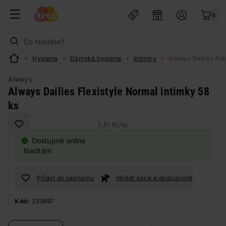
0
Hygiena
Dámská hygiena
Intimky
Always Dailies Fle
Always
Always Dailies Flexistyle Normal intimky 58
ks
1,81 Kč
/
ks
Dostupné online
Načítám
Přidat do seznamu
Hlídat akce a dostupnost
Kód:
233897