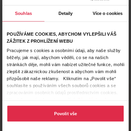
Souhlas
Detaily
Více o cookies
POUŽÍVÁME COOKIES, ABYCHOM VYLEPŠILI VÁŠ
ZÁŽITEK Z PROHLÍŽENÍ WEBU
Pracujeme s cookies a osobními údaji, aby naše služby
běžely, jak mají, abychom věděli, co se na našich
stránkách děje, mohli vám nabízet užitečné funkce, mohli
zlepšit zákaznickou zkušenost a abychom vám mohli
přizpůsobit naše reklamy. Kliknutím na „Povolit vše“
souhlasíte s používáním všech souborů cookies a se
zpracováním osobních údajů prostřednictvím cookies.
Více informací naleznete v našich
Zásadách ochrany
osobních údajů
Doručení zdarma
.
Věrnostní slevy
při nákupu nad 1 200 Kč
ušetřete s Teta klubem
Povolit vše