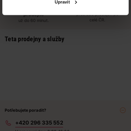
Upravit
Vyzvednutí na
Široká síť prodejen
prodejně
přes 500 prodejen po
celé ČR.
už do 60 minut.
Teta prodejny a služby
Potřebujete poradit?
+420 296 335 552