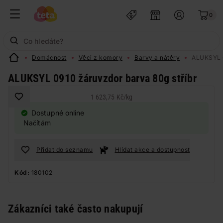
0
Domácnost
Věci z komory
Barvy a nátěry
ALUKSYL 0
ALUKSYL 0910 žáruvzdor barva 80g stříbr
1 623,75 Kč
/
kg
Dostupné online
Načítám
Přidat do seznamu
Hlídat akce a dostupnost
Kód:
180102
Zákazníci také často nakupují