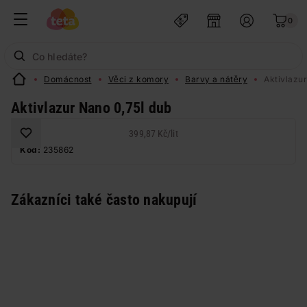
0
Domácnost
Věci z komory
Barvy a nátěry
Aktivlazu
Aktivlazur Nano 0,75l dub
399,87 Kč
/
lit
Kód:
235862
Zákazníci také často nakupují