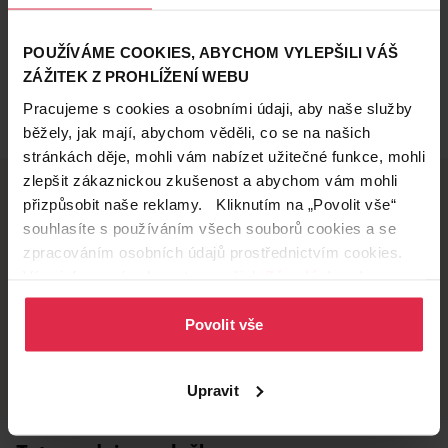
POUŽÍVÁME COOKIES, ABYCHOM VYLEPŠILI VÁŠ
ZÁŽITEK Z PROHLÍŽENÍ WEBU
Pracujeme s cookies a osobními údaji, aby naše služby
běžely, jak mají, abychom věděli, co se na našich
stránkách děje, mohli vám nabízet užitečné funkce, mohli
zlepšit zákaznickou zkušenost a abychom vám mohli
přizpůsobit naše reklamy. Kliknutím na „Povolit vše“
souhlasíte s používáním všech souborů cookies a se
Doručení zdarma
Věrnostní slevy
zpracováním osobních údajů prostřednictvím cookies.
při nákupu nad 1 200 Kč
ušetřete s Teta klubem
Více informací naleznete v našich
Zásadách ochrany
osobních údajů
.
Povolit vše
Vyzvednutí na
Široká síť prodejen
prodejně
přes 500 prodejen po
celé ČR.
už do 60 minut.
Upravit