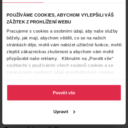
POUŽÍVÁME COOKIES, ABYCHOM VYLEPŠILI VÁŠ
ZÁŽITEK Z PROHLÍŽENÍ WEBU
Pracujeme s cookies a osobními údaji, aby naše služby
běžely, jak mají, abychom věděli, co se na našich
stránkách děje, mohli vám nabízet užitečné funkce, mohli
zlepšit zákaznickou zkušenost a abychom vám mohli
přizpůsobit naše reklamy. Kliknutím na „Povolit vše“
souhlasíte s používáním všech souborů cookies a se
Doručení zdarma
Věrnostní slevy
zpracováním osobních údajů prostřednictvím cookies.
při nákupu nad 1 200 Kč
ušetřete s Teta klubem
Více informací naleznete v našich
Zásadách ochrany
osobních údajů
.
Povolit vše
Vyzvednutí na
Široká síť prodejen
prodejně
přes 500 prodejen po
celé ČR.
už do 60 minut.
Upravit