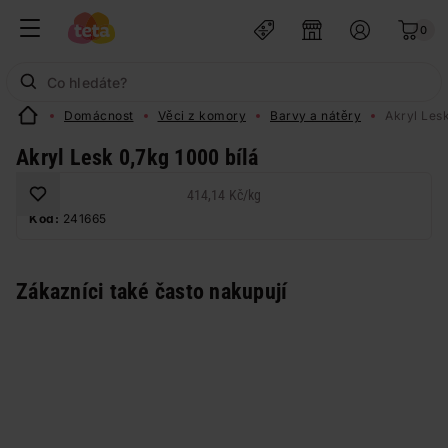
0
Domácnost
Věci z komory
Barvy a nátěry
Akryl Lesk
Akryl Lesk 0,7kg 1000 bílá
414,14 Kč
/
kg
Kód:
241665
Zákazníci také často nakupují