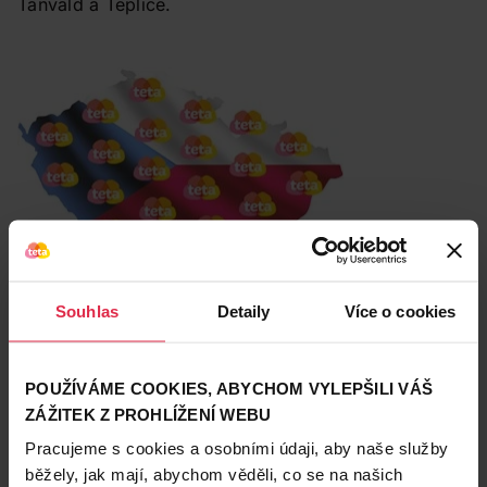
Tanvald a Teplice.
JAK
Jak si rezervovat termín?
Jděte na
https://tetadrogerie.reenio.cz/
Souhlas
Detaily
Více o cookies
Vyberte si v rezervačním systému prodejnu, datum a
čas konzultace a ten potvrďte.
Poté dostanete potvrzovací e-mail s kódem
POUŽÍVÁME COOKIES, ABYCHOM VYLEPŠILI VÁŠ
rezervace, kterým se prokážete na prodejně.
ZÁŽITEK Z PROHLÍŽENÍ WEBU
Přijďte ve vybraný termín na zvolenou prodejnu Teta.
Pracujeme s cookies a osobními údaji, aby naše služby
běžely, jak mají, abychom věděli, co se na našich