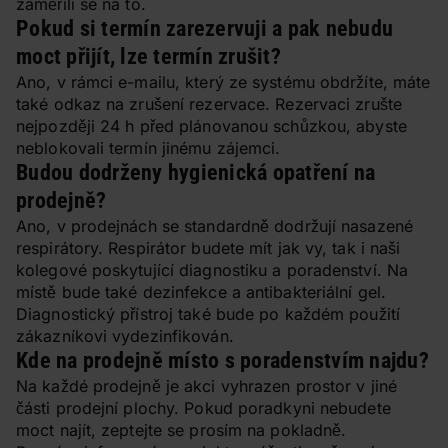
zaměřili se na to.
Pokud si termín zarezervuji a pak nebudu
moct přijít, lze termín zrušit?
Ano, v rámci e-mailu, který ze systému obdržíte, máte
také odkaz na zrušení rezervace. Rezervaci zrušte
nejpozději 24 h před plánovanou schůzkou, abyste
neblokovali termín jinému zájemci.
Budou dodrženy hygienická opatření na
prodejně?
Ano, v prodejnách se standardně dodržují nasazené
respirátory. Respirátor budete mít jak vy, tak i naši
kolegové poskytující diagnostiku a poradenství. Na
místě bude také dezinfekce a antibakteriální gel.
Diagnostický přístroj také bude po každém použití
zákazníkovi vydezinfikován.
Kde na prodejně místo s poradenstvím najdu?
Na každé prodejně je akci vyhrazen prostor v jiné
části prodejní plochy. Pokud poradkyni nebudete
moct najít, zeptejte se prosím na pokladně.