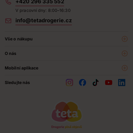
+420 296 335 552
V pracovní dny: 8:00–16:30
info@tetadrogerie.cz
Vše o nákupu
Akce a výhodné nabídky
O nás
Teta klub
O nás
Prodejny
Mobilní aplikace
Kariéra - aktuální nabídka
O e-shopu
Teta pomáhá
Sledujte nás
Obchodní podmínky
Historie
Reklamační řád
Jak chráníme osobní údaje
Nejčastější otázky
Soutěže
Kontakty