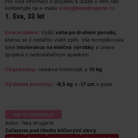
Pro více informací o projektu a účasti v něm nás
kontaktujte na e-mailu
vlasy@tetadrogerie.cz
.
1. Eva, 33 let
Evin problém:
Vyšší
váha po druhém porodu,
kterou se jí nedařilo vrátit zpět. Vše komplikovala
také
intolerance na mléčné výrobky
a únava
spojená s nedostatečným spánkem.
Cíl proměny:
redukce hmotnosti o
10 kg
Výsledek proměny:
-9,5 kg
a
-17 cm
v pase
Autor: Teta drogerie
Zařazeno pod těmito klíčovými slovy