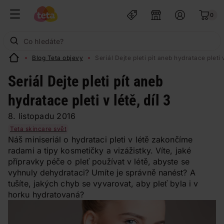
0
Blog Teta objevy
Seriál Dejte pleti pít aneb hydratace pleti v
Seriál Dejte pleti pít aneb
hydratace pleti v létě, díl 3
8. listopadu 2016
Teta skincare svět
Náš miniseriál o hydrataci pleti v létě zakončíme
radami a tipy kosmetičky a vizážistky. Víte, jaké
přípravky péče o pleť používat v létě, abyste se
vyhnuly dehydrataci? Umíte je správně nanést? A
tušíte, jakých chyb se vyvarovat, aby pleť byla i v
horku hydratovaná?