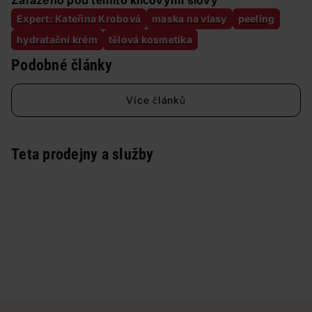
Zařazeno pod těmito klíčovými slovy
Expert: Kateřina Krobová
maska na vlasy
peeling
hydratační krém
tělová kosmetika
Podobné články
Více článků
Teta prodejny a služby