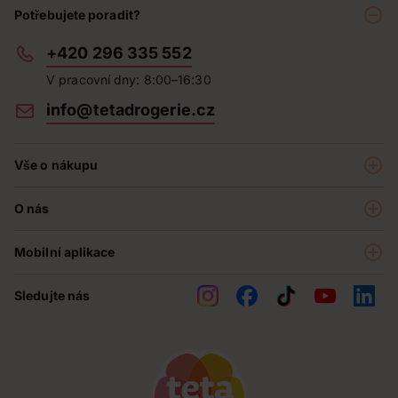
Potřebujete poradit?
+420 296 335 552
V pracovní dny: 8:00–16:30
info@tetadrogerie.cz
Vše o nákupu
Akce a výhodné nabídky
O nás
Teta klub
O nás
Prodejny
Mobilní aplikace
Kariéra - aktuální nabídka
O e-shopu
Teta pomáhá
Sledujte nás
Obchodní podmínky
Historie
Reklamační řád
Jak chráníme osobní údaje
Nejčastější otázky
Soutěže