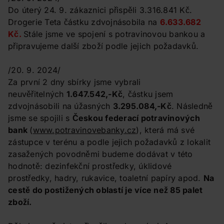
Do úterý 24. 9. zákaznici přispěli 3.316.841 Kč.
Drogerie Teta částku zdvojnásobila na
6.633.682
Kč.
Stále jsme ve spojení s potravinovou bankou a
připravujeme další zboží podle jejich požadavků.
/20. 9. 2024/
Za první 2 dny sbírky jsme vybrali
neuvěřitelných
1.647.542,-Kč
, částku jsem
zdvojnásobili na úžasných
3.295.084,-Kč
. Následně
jsme se spojili s
Českou federací potravinových
bank
(
www.potravinovebanky.cz
), která má své
zástupce v terénu a podle jejich požadavků z lokalit
zasažených povodněmi budeme dodávat v této
hodnotě: dezinfekční prostředky, úklidové
prostředky, hadry, rukavice, toaletní papíry apod.
Na
cestě do postižených oblastí je více než 85 palet
zboží.