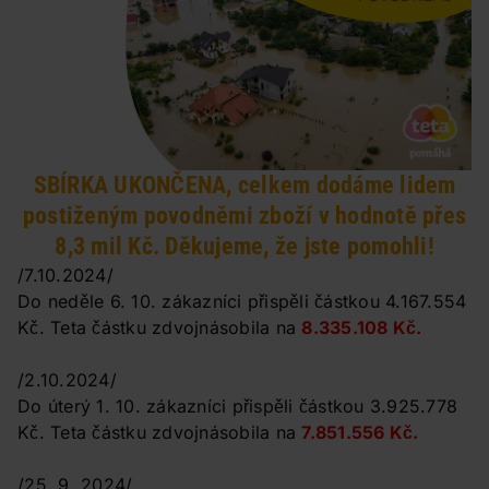
SBÍRKA UKONČENA, celkem dodáme lidem
postiženým povodněmi zboží v hodnotě přes
8,3 mil Kč. Děkujeme, že jste pomohli!
/7.10.2024/
Do neděle 6. 10. zákazníci přispěli částkou 4.167.554
Kč. Teta částku zdvojnásobila na
8.335.108 Kč.
/2.10.2024/
Do úterý 1. 10. zákazníci přispěli částkou 3.925.778
Kč. Teta částku zdvojnásobila na
7.851.556 Kč.
​/25. 9. 2024/