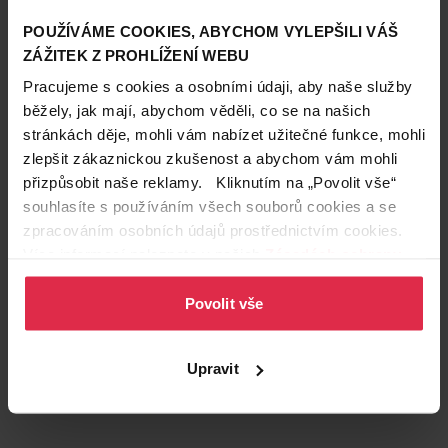
Proto jsme se rozhodli, že na všech našich
POUŽÍVÁME COOKIES, ABYCHOM VYLEPŠILI VÁŠ
prodejnách můžete přispět libovolnou částku, kterou
ZÁŽITEK Z PROHLÍŽENÍ WEBU
ZDVOJNÁSOBÍME
a nakoupíme za ni potřebné
drogistické zboží pro likvidaci škod.
Pracujeme s cookies a osobními údaji, aby naše služby
běžely, jak mají, abychom věděli, co se na našich
stránkách děje, mohli vám nabízet užitečné funkce, mohli
zlepšit zákaznickou zkušenost a abychom vám mohli
přizpůsobit naše reklamy. Kliknutím na „Povolit vše“
souhlasíte s používáním všech souborů cookies a se
zpracováním osobních údajů prostřednictvím cookies.
Více informací naleznete v našich
Zásadách ochrany
osobních údajů
.
Povolit vše
Upravit