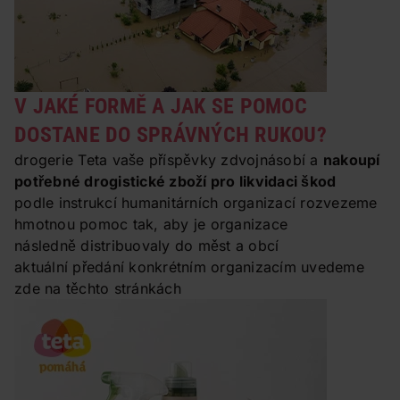
V JAKÉ FORMĚ A JAK SE POMOC
DOSTANE DO SPRÁVNÝCH RUKOU?
drogerie Teta vaše příspěvky zdvojnásobí a
nakoupí
potřebné drogistické zboží pro likvidaci škod
podle instrukcí humanitárních organizací rozvezeme
hmotnou pomoc tak, aby je organizace
následně distribuovaly do měst a obcí
aktuální předání konkrétním organizacím uvedeme
zde na těchto stránkách