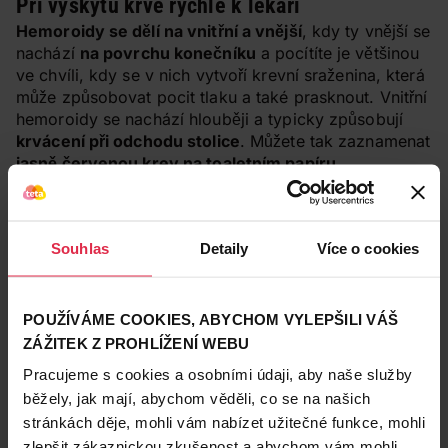
Při výskytu krve rychle k lékaři
Hemoroidy se dělí na vnitřní a vnější
, kdy ty vnější se
nachází
na povrchu konečníku
a pocítíte je většinou
ve chvíli, kdy se v nich vytvoří krevní sraženina, která
může způsobovat pocit tlaku a také prasknout. Vnitřní
hemoroidy se nachází hlouběji a typicky způsobují
krvácení při odchodu stolice
. Můžete tak zaznamenat
jasně červenou krev na toaletním papíru
.
V pokročilém stádiu se může objevit také
vyhřeznutí
hemoroidů
,
způsobené vyhřeznutím žil naplněných
krví.
Souhlas
Detaily
Více o cookies
POUŽÍVÁME COOKIES, ABYCHOM VYLEPŠILI VÁŠ
ZÁŽITEK Z PROHLÍŽENÍ WEBU
Pracujeme s cookies a osobními údaji, aby naše služby
běžely, jak mají, abychom věděli, co se na našich
stránkách děje, mohli vám nabízet užitečné funkce, mohli
zlepšit zákaznickou zkušenost a abychom vám mohli