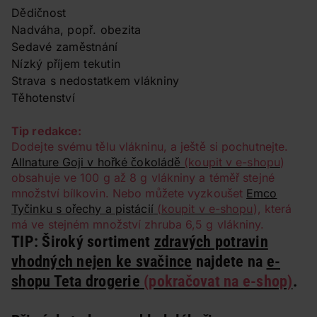
Dědičnost
Nadváha, popř. obezita
Sedavé zaměstnání
Nízký příjem tekutin
Strava s nedostatkem vlákniny
Těhotenství
Tip redakce:
Dodejte svému tělu vlákninu, a ještě si pochutnejte.
Allnature Goji v hořké čokoládě
(koupit v e-shopu
)
obsahuje ve 100 g až 8 g vlákniny a téměř stejné
množství bílkovin. Nebo můžete vyzkoušet
Emco
Tyčinku s ořechy a pistácií
(koupit v e-shopu
), která
má ve stejném množství zhruba 6,5 g vlákniny.
TIP:
Široký sortiment
zdravých potravin
vhodných nejen ke svačince
najdete na
e-
shopu Teta drogerie
(pokračovat na e-shop)
.