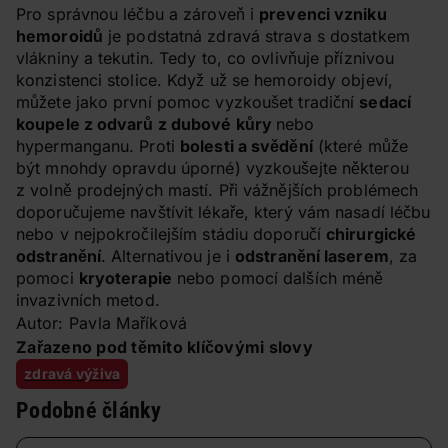
Pro správnou léčbu a zároveň i
prevenci vzniku
hemoroidů
je podstatná zdravá strava s dostatkem
vlákniny a tekutin. Tedy to, co ovlivňuje příznivou
konzistenci stolice. Když už se hemoroidy objeví,
můžete jako první pomoc vyzkoušet tradiční
sedací
koupele z odvarů z dubové kůry
nebo
hypermanganu. Proti
bolesti a svědění
(které může
být mnohdy opravdu úporné) vyzkoušejte některou
z volně prodejných mastí. Při vážnějších problémech
doporučujeme navštívit lékaře, který vám nasadí léčbu
nebo v nejpokročilejším stádiu doporučí
chirurgické
odstranění
. Alternativou je i
odstranění laserem
, za
pomoci
kryoterapie
nebo pomocí dalších méně
invazivních metod.
Autor: Pavla Maříková
Zařazeno pod těmito klíčovými slovy
zdravá výživa
Podobné články