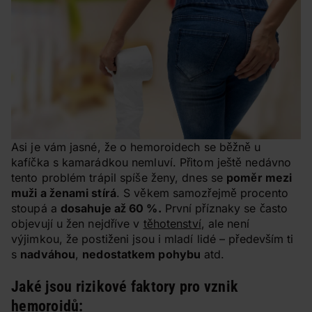
Asi je vám jasné, že o hemoroidech se běžně u
kafíčka s kamarádkou nemluví. Přitom ještě nedávno
tento problém trápil spíše ženy, dnes se
poměr mezi
muži a ženami stírá
. S věkem samozřejmě procento
stoupá a
dosahuje až 60 %.
První příznaky se často
objevují u žen nejdříve v
těhotenství
, ale není
výjimkou, že postiženi jsou i mladí lidé – především ti
s
nadváhou
,
nedostatkem pohybu
atd.
Jaké jsou rizikové faktory pro vznik
hemoroidů: