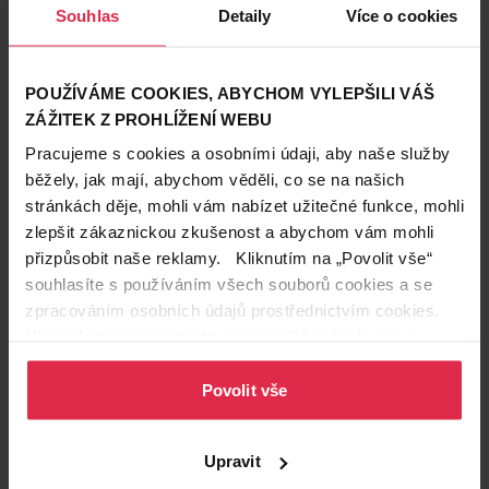
Souhlas
Detaily
Více o cookies
Na co si dávat pozor…
Správnou péči zahrnuje také vědomí, že víte, co na
pokožku kolem očí patří a jakým látkám je lepší se
POUŽÍVÁME COOKIES, ABYCHOM VYLEPŠILI VÁŠ
vyhnout.
„Kůže kolem očí těžko snáší éterické oleje,
ZÁŽITEK Z PROHLÍŽENÍ WEBU
alkohol, ropné látky nebo jiné alergeny,“
Pracujeme s cookies a osobními údaji, aby naše služby
vyjmenovává MUDr. Pokorná. Naopak vhodným
běžely, jak mají, abychom věděli, co se na našich
pomocníkem v boji proti vráskám, otokům nebo
stránkách děje, mohli vám nabízet užitečné funkce, mohli
kruhům pod očima jsou např. aloe vera, avokádový
zlepšit zákaznickou zkušenost a abychom vám mohli
olej nebo tzv. skvalen, což je látka získaná z
přizpůsobit naše reklamy. Kliknutím na „Povolit vše“
rostlinných olejů a fungující jako antioxidant.
souhlasíte s používáním všech souborů cookies a se
zpracováním osobních údajů prostřednictvím cookies.
Více informací naleznete v našich
Zásadách ochrany
osobních údajů
.
Povolit vše
Upravit