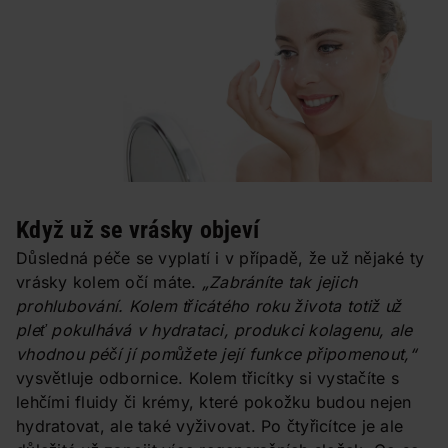
Když už se vrásky objeví
Důsledná péče se vyplatí i v případě, že už nějaké ty
vrásky kolem očí máte.
„Zabráníte tak jejich
prohlubování. Kolem třicátého roku života totiž už
pleť pokulhává v hydrataci, produkci kolagenu, ale
vhodnou péčí jí pomůžete její funkce připomenout,“
vysvětluje odbornice. Kolem třicítky si vystačíte s
lehčími fluidy či krémy, které pokožku budou nejen
hydratovat, ale také vyživovat. Po čtyřicítce je ale