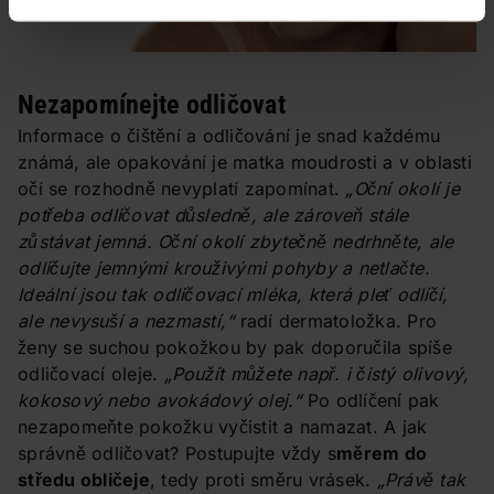
Nezapomínejte odličovat
Informace o čištění a odličování je snad každému
známá, ale opakování je matka moudrosti a v oblasti
očí se rozhodně nevyplatí zapomínat.
„Oční okolí je
potřeba odličovat důsledně, ale zároveň stále
zůstávat jemná. Oční okolí zbytečně nedrhněte, ale
odličujte jemnými krouživými pohyby a netlačte.
Ideální jsou tak odličovací mléka, která pleť odlíčí,
ale nevysuší a nezmastí,“
radí dermatoložka. Pro
ženy se suchou pokožkou by pak doporučila spíše
odličovací oleje.
„Použít můžete např. i čistý olivový,
kokosový nebo avokádový olej.“
Po odlíčení pak
nezapomeňte pokožku vyčistit a namazat. A jak
správně odličovat? Postupujte vždy s
měrem do
středu obličeje
, tedy proti směru vrásek.
„Právě tak