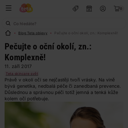
0
Blog Teta objevy
Pečujte o oční okolí, zn.: Komplexně!
Pečujte o oční okolí, zn.:
Komplexně!
11. září 2017
Teta skincare svět
Právě v okolí očí se nejčastěji tvoří vrásky. Na vině
bývá genetika, nedbalá péče či zanedbaná prevence.
Důslednou a správnou péči totiž jemná a tenká kůže
kolem očí potřebuje.