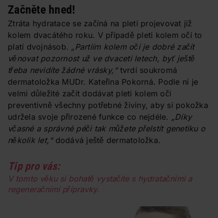
Začněte hned!
Ztráta hydratace se začíná na pleti projevovat již
kolem dvacátého roku. V případě pleti kolem očí to
platí dvojnásob.
„Partiím kolem očí je dobré začít
věnovat pozornost už ve dvaceti letech, byť ještě
třeba nevidíte žádné vrásky,“
tvrdí soukromá
dermatoložka MUDr. Kateřina Pokorná. Podle ní je
velmi důležité začít dodávat pleti kolem očí
preventivně všechny potřebné živiny, aby si pokožka
udržela svoje přirozené funkce co nejdéle.
„Díky
včasné a správné péči tak můžete přelstít genetiku o
několik let,“
dodává ještě dermatoložka.
Tip pro vás:
V tomto věku si bohatě vystačíte s hydratačními a
regeneračními přípravky.