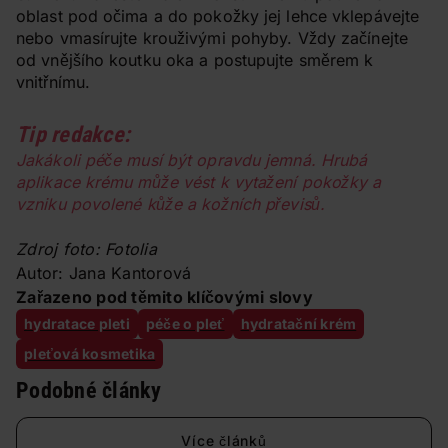
oblast pod očima a do pokožky jej lehce vklepávejte
nebo vmasírujte krouživými pohyby. Vždy začínejte
od vnějšího koutku oka a postupujte směrem k
vnitřnímu.
Tip redakce:
Jakákoli péče musí být opravdu jemná. Hrubá
aplikace krému může vést k vytažení pokožky a
vzniku povolené kůže a kožních převisů.
Zdroj foto: Fotolia
Autor: Jana Kantorová
Zařazeno pod těmito klíčovými slovy
hydratace pleti
péče o pleť
hydratační krém
pleťová kosmetika
Podobné články
Více článků