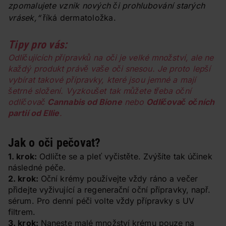
zpomalujete vznik nových či prohlubování starých
vrásek,“
říká dermatoložka.
Tipy pro vás:
Odličujících přípravků na oči je velké množství, ale ne
každý produkt právě vaše oči snesou. Je proto lepší
vybírat takové přípravky, které jsou jemné a mají
šetrné složení. Vyzkoušet tak můžete třeba oční
odličovač
Cannabis od Bione
nebo
Odličovač očních
partií od Ellie
.
Jak o oči pečovat?
1. krok:
Odličte se a pleť vyčistěte. Zvýšíte tak účinek
následné péče.
2. krok:
Oční krémy používejte vždy ráno a večer
přidejte vyživující a regenerační oční přípravky, např.
sérum. Pro denní péči volte vždy přípravky s UV
filtrem.
3. krok:
Naneste malé množství krému pouze na