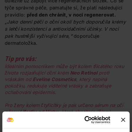
důležité už zapojit více regeneračních složek. Co se
týče správné péče, pamatujte si, že platí následující
pravidlo:
před den chránit, v noci regenerovat.
„Jako denní péči o oční okolí bych doporučila krémy
s lehčí konzistencí a antioxidačními účinky. V noci
pak hustnější vyživující séra,“
doporučuje
dermatoložka.
Tip pro vás:
Ideálním pomocníkem může být kolem třicátého roku
života rozjasňující oční krém
Neo Retinol
proti
vráskám od
Eveline Cosmetics
, který napíná
pokožku, redukuje viditelné vrásky a zabraňuje
ochabování epidermis.
Pro ženy kolem čtyřicítky je pak určeno sérum na oči
a řasy
Lifactiv od Vichy
, které obsahuje účinný
rostlinný sacharid rhamnosa, ceraminy, termální vodu
z Vichy a perleťové složky.