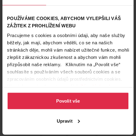
4. Řasenku včas vyhoďte
„Nesouhlasím s používáním náhradních náplní do
řasenky. Raději ji včas vyhoďte a za rozumnou cenu
POUŽÍVÁME COOKIES, ABYCHOM VYLEPŠILI VÁŠ
si kupte novou,“
radí Lucia Hrušková.
Řasenku
ZÁŽITEK Z PROHLÍŽENÍ WEBU
byste měli vyhodit po třech měsících až půl
Pracujeme s cookies a osobními údaji, aby naše služby
roce
,
záleží na konkrétním produktu. Zamezíte tak
běžely, jak mají, abychom věděli, co se na našich
nejen nevzhlednému žmolkování, ale i případné
stránkách děje, mohli vám nabízet užitečné funkce, mohli
infekci.
zlepšit zákaznickou zkušenost a abychom vám mohli
přizpůsobit naše reklamy. Kliknutím na „Povolit vše“
5. Nanášení neodbývejte
souhlasíte s používáním všech souborů cookies a se
„Chybou je, když koukáme do zrcadla rovně a jen
zpracováním osobních údajů prostřednictvím cookies.
mírně přimhouříme oko. Řasenku pak nanášíme tak,
Více informací naleznete v našich
Zásadách ochrany
že řasy jen přejíždíme od kořínků ke konečkům.
osobních údajů
.
Tímto způsobem se řasy
slepí do pramínků
, což
Povolit vše
vůbec nevypadá přirozeně ani hezky,“
upozorňuje
Lucia.
Upravit
Jak na dokonalé řasy?