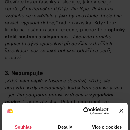
Otevřete tester řasenky a sledujte, jak dalece je
černá.
„Čím černočernější je, tím lépe. Pokud na
vzduchu nezesvětluje a jakoby neoxiduje, bude i na
řasách vypadat dobře,“
radí vizážistka. Když totiž
líčidlo na řasách časem zešedne, přicházíte o
optický
efekt hustých a silných řas
.
„Intenzita černého
pigmentu bývá spolehlivá především v dražších
řasenkách, což se také bohužel odráží na ceně,“
dodává.
3. Nepumpujte
„Když vám náplň v řasence dochází, nikdy, ale
opravdu nikdy necloumejte kartáčkem dovnitř a ven
– jen tím podpoříte průnik vzduchu a
vysychání
náplně
,“
radí vizážistka. Pokud máte pocit, že
řasenka dochází, jen
kružte kartáčkem
po vnitřní
stěně obalu.
Souhlas
Detaily
Více o cookies