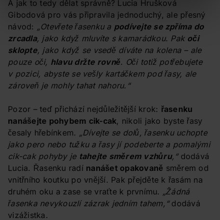
A jak to tedy dělat správně? Lucia Hrušková
Gibodová pro vás připravila jednoduchý, ale přesný
návod:
„Otevřete řasenku a
podívejte se zpříma do
zrcadla
, jako když mluvíte s kamarádkou. Pak
oči
sklopte
, jako když se vsedě díváte na kolena – ale
pouze oči,
hlavu držte rovně
. Oči totiž potřebujete
v pozici, abyste se vešly kartáčkem pod řasy, ale
zároveň je mohly tahat nahoru.“
Pozor – teď přichází nejdůležitější krok:
řasenku
nanášejte pohybem cik-cak
, nikoli jako byste řasy
česaly hřebínkem.
„Dívejte se dolů, řasenku uchopte
jako pero nebo tužku a řasy jí podeberte a pomalými
cik-cak pohyby je
tahejte směrem vzhůru
,“
dodává
Lucia. Řasenku radí
nanášet opakovaně
směrem od
vnitřního koutku po vnější. Pak přejděte k řasám na
druhém oku a zase se vraťte k prvnímu.
„Žádná
řasenka nevykouzlí zázrak jedním tahem,“
dodává
vizážistka.