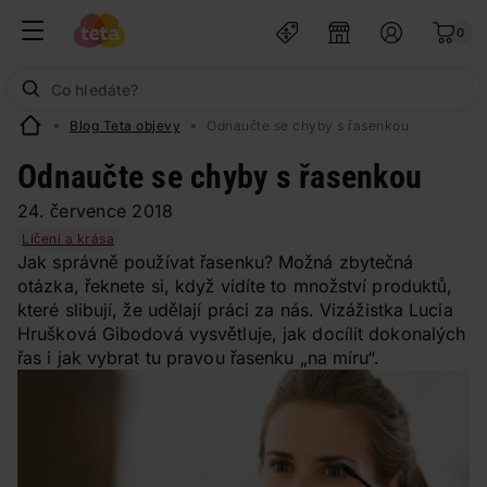
0
Blog Teta objevy
Odnaučte se chyby s řasenkou
Odnaučte se chyby s řasenkou
24. července 2018
Líčení a krása
Jak správně používat řasenku? Možná zbytečná
otázka, řeknete si, když vidíte to množství produktů,
které slibují, že udělají práci za nás. Vizážistka Lucia
Hrušková Gibodová vysvětluje, jak docílit dokonalých
řas i jak vybrat tu pravou řasenku „na míru“.