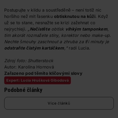
Postupujte v klidu a soustředěně – není totiž nic
horšího než mít řasenku
obtisknutou na kůži
. Když
už se to stane, nesnažte se krizi zažehnat co
nejrychleji.
„
Nečistěte
obtisk
vlhkým tamponkem
,
tím akorát rozmažete stíny, korektor nebo make-up.
Nechte šmouhy zaschnout a zhruba za tři minuty je
odstraňte čistým kartáčkem
,“
radí Lucia.
Zdroj foto: Shutterstock
Autor: Karolína Hornová
Zařazeno pod těmito klíčovými slovy
Expert: Lucia Hrušková Gibodová
Podobné články
Více článků