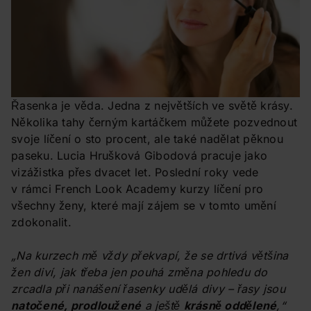
Řasenka je věda. Jedna z největších ve světě krásy.
Několika tahy černým kartáčkem můžete pozvednout
svoje líčení o sto procent, ale také nadělat pěknou
paseku. Lucia Hrušková Gibodová pracuje jako
vizážistka přes dvacet let. Poslední roky vede
v rámci French Look Academy kurzy líčení pro
všechny ženy, které mají zájem se v tomto umění
zdokonalit.
„Na kurzech mě vždy překvapí, že se drtivá většina
žen diví, jak třeba jen pouhá změna pohledu do
zrcadla při nanášení řasenky udělá divy – řasy jsou
natočené, prodloužené
a ještě
krásně oddělené
,“