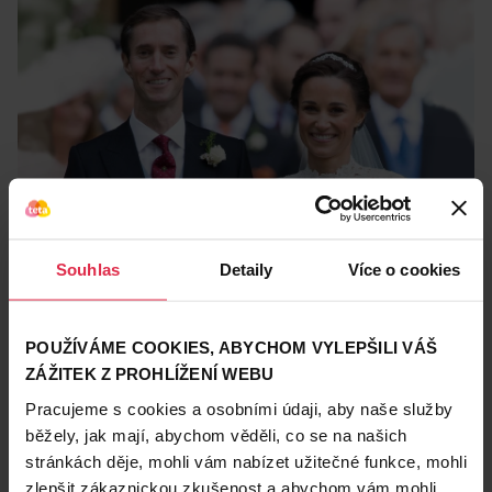
Souhlas
Detaily
Více o cookies
Celebrity a krasavice ale nežijí jen za hranicemi
Česka. I u nás máme ženy, které vypadají
obdivuhodně a jsou inspirací pro své okolí.
POUŽÍVÁME COOKIES, ABYCHOM VYLEPŠILI VÁŠ
ZÁŽITEK Z PROHLÍŽENÍ WEBU
Pracujeme s cookies a osobními údaji, aby naše služby
Ledová královna
běžely, jak mají, abychom věděli, co se na našich
stránkách děje, mohli vám nabízet užitečné funkce, mohli
Světovými žebříčky biatlonu v posledních letech
zlepšit zákaznickou zkušenost a abychom vám mohli
zatřásla jedna velmi půvabná Češka, která světu