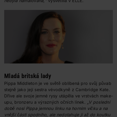
nebyla namalovaná,“
vysvětlila v ELLE.
Mladá britská lady
Pippa Middleton je ve světě oblíbená pro svůj půvab
stejně jako její sestra vévodkyně z Cambridge Kate.
Dříve ale svoje jemné rysy utápěla ve vrstvách make-
upu, bronzeru a výrazných očních linek.
„V poslední
době nosí Pippa jemnou linku na horním víčku a na
vnější části spodního, ale nedotahuje ji až do koutku