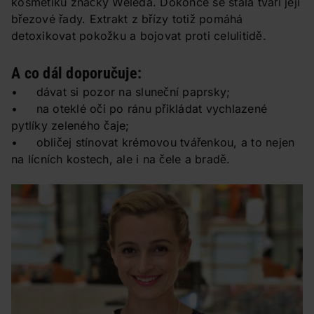
kosmetiku značky Weleda. Dokonce se stala tváří její
březové řady. Extrakt z břízy totiž pomáhá
detoxikovat pokožku a bojovat proti celulitidě.
A co dál doporučuje:
• dávat si pozor na sluneční paprsky;
• na oteklé oči po ránu přikládat vychlazené
pytlíky zeleného čaje;
• obličej stínovat krémovou tvářenkou, a to nejen
na lícních kostech, ale i na čele a bradě.