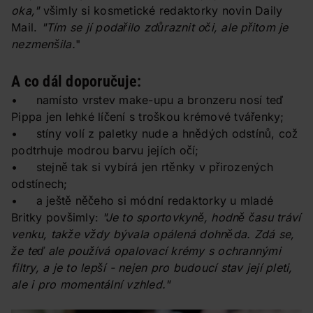
oka,"
všimly si kosmetické redaktorky novin Daily
Mail.
"Tím se jí podařilo zdůraznit oči, ale přitom je
nezmenšila.
"
A co dál doporučuje:
• namísto vrstev make-upu a bronzeru nosí teď
Pippa jen lehké líčení s troškou krémové tvářenky;
• stíny volí z paletky nude a hnědých odstínů, což
podtrhuje modrou barvu jejích očí;
• stejně tak si vybírá jen rtěnky v přirozených
odstínech;
• a ještě něčeho si módní redaktorky u mladé
Britky povšimly:
"Je to sportovkyně, hodně času tráví
venku, takže vždy bývala opálená dohněda. Zdá se,
že teď ale používá opalovací krémy s ochrannými
filtry, a je to lepší - nejen pro budoucí stav její pleti,
ale i pro momentální vzhled."