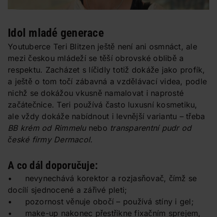
Idol mladé generace
Youtuberce Teri Blitzen ještě není ani osmnáct, ale
mezi českou mládeží se těší obrovské oblibě a
respektu. Zacházet s líčidly totiž dokáže jako profík,
a ještě o tom točí zábavná a vzdělávací videa, podle
nichž se dokážou vkusně namalovat i naprosté
začátečnice. Teri používá často luxusní kosmetiku,
ale vždy dokáže nabídnout i levnější variantu – třeba
BB krém od Rimmelu
nebo
transparentní pudr od
české firmy Dermacol.
A co dál doporučuje:
• nevynechává korektor a rozjasňovač, čímž se
docílí sjednocené a zářivé pleti;
• pozornost věnuje obočí – používá stíny i gel;
• make-up nakonec přestříkne fixačním sprejem,