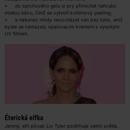
• do sprchového gelu si prý přimíchat nahrubo
mletou kávu, čímž se vytvoří kofeinový peeling;
• a nakonec nikdy nevycházet ven bez toho, aniž
byste se namazaly opalovacím krémem s vysokým
UV filtrem.
Éterická elfka
Jemný, elfí půvab Liv Tyler podtrhuje velmi světlá,