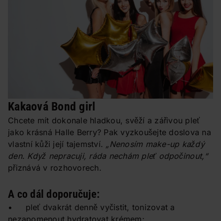
Kakaová Bond girl
Chcete mít dokonale hladkou, svěží a zářivou pleť
jako krásná Halle Berry? Pak vyzkoušejte doslova na
vlastní kůži její tajemství.
„Nenosím make-up každý
den. Když nepracuji, ráda nechám pleť odpočinout,“
přiznává v rozhovorech.
A co dál doporučuje:
• pleť dvakrát denně vyčistit, tonizovat a
nezapomenout hydratovat krémem;