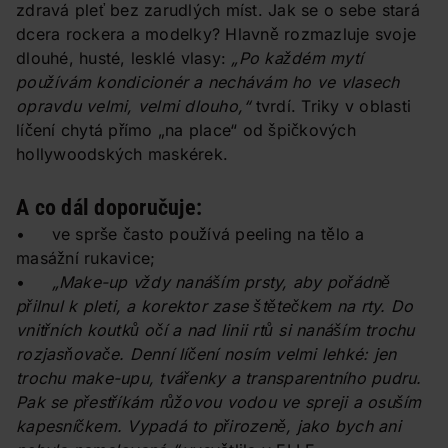
zdravá pleť bez zarudlých míst. Jak se o sebe stará
dcera rockera a modelky? Hlavně rozmazluje svoje
dlouhé, husté, lesklé vlasy:
„Po každém mytí
používám kondicionér a nechávám ho ve vlasech
opravdu velmi, velmi dlouho,“
tvrdí. Triky v oblasti
líčení chytá přímo „na place“ od špičkových
hollywoodských maskérek.
A co dál doporučuje:
• ve sprše často používá peeling na tělo a
masážní rukavice;
•
„Make-up vždy nanáším prsty, aby pořádně
přilnul k pleti, a korektor zase štětečkem na rty. Do
vnitřních koutků očí a nad linii rtů si nanáším trochu
rozjasňovače. Denní líčení nosím velmi lehké: jen
trochu make-upu, tvářenky a transparentního pudru.
Pak se přestříkám růžovou vodou ve spreji a osuším
kapesníčkem. Vypadá to přirozeně, jako bych ani