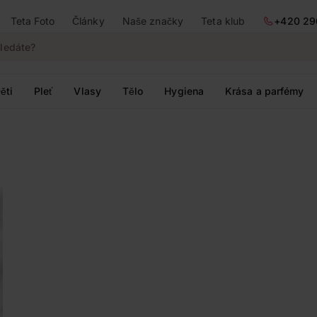
Teta Foto
Články
Naše značky
Teta klub
+420 29
ěti
Pleť
Vlasy
Tělo
Hygiena
Krása a parfémy