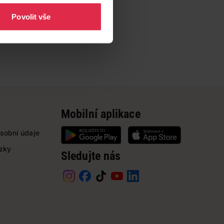
Povolit vše
Mobilní aplikace
sobní údaje
ázky
Sledujte nás