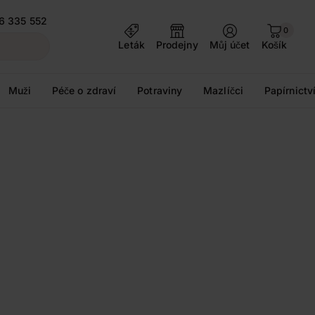
6 335 552
0
Leták
Prodejny
Můj účet
Košík
Muži
Péče o zdraví
Potraviny
Mazlíčci
Papírnictv