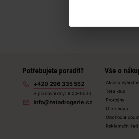
Potřebujete poradit?
Vše o náku
Akce a výhodné
+420 296 335 552
Teta klub
V pracovní dny: 8:00–16:30
Prodejny
info@tetadrogerie.cz
O e-shopu
Obchodní podm
Reklamační řád