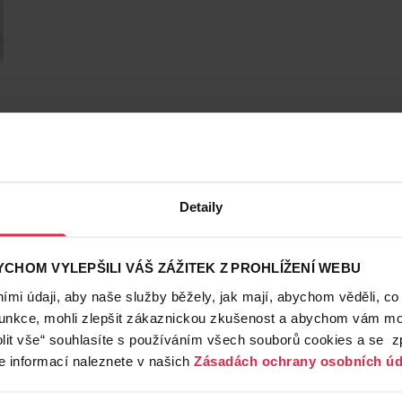
Detaily
CHOM VYLEPŠILI VÁŠ ZÁŽITEK Z PROHLÍŽENÍ WEBU
mi údaji, aby naše služby běžely, jak mají, abychom věděli, co
funkce, mohli zlepšit zákaznickou zkušenost a abychom vám moh
lit vše“ souhlasíte s používáním všech souborů cookies a se 
e informací naleznete v našich
Zásadách ochrany osobních úd