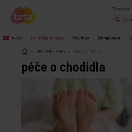
Doprava
Akce
2+1 Péče o vlasy
Novinky
Domácnost
D
Blog Teta objevy
péče o chodidla
péče o chodidla