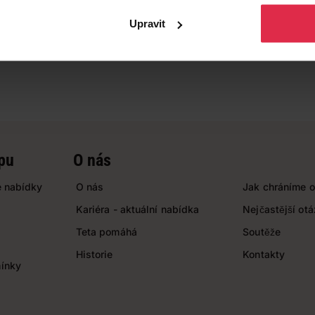
Upravit
pu
O nás
 nabídky
O nás
Jak chráníme o
Kariéra - aktuální nabídka
Nejčastější ot
Teta pomáhá
Soutěže
Historie
Kontakty
ínky