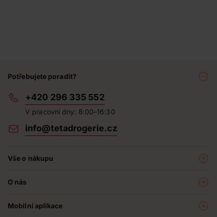
Potřebujete poradit?
+420 296 335 552
V pracovní dny: 8:00–16:30
info@tetadrogerie.cz
Vše o nákupu
Akce a výhodné nabídky
O nás
Teta klub
O nás
Prodejny
Mobilní aplikace
Kariéra - aktuální nabídka