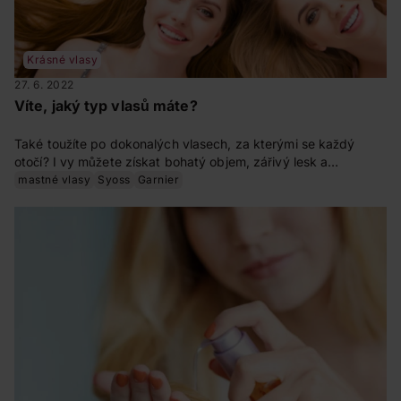
Krásné vlasy
27. 6. 2022
Víte, jaký typ vlasů máte?
Také toužíte po dokonalých vlasech, za kterými se každý
otočí? I vy můžete získat bohatý objem, zářivý lesk a
sametově hebkou hřívu. Stačí vědět, jak na to. Vlasy vyžadují
mastné vlasy
Syoss
Garnier
pravidelnou a správně cílenou péči. Zjistěte, jaký typ vlasů
máte a jak o své vlasy pečovat!