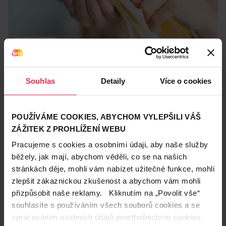
Krásné vlasy
26. 7. 2021
Vlasové oleje: 5 pravidel pro správné nanášení
Souhlas
Detaily
Více o cookies
Během léta vlasy trpí. Chcete je rozmazlit, oživit i vyživit?
Vsaďte na oleje, které dopřejí skvělou péči nejen roztřepeným
konečkům. Jakmile je jednou vyzkoušíte, zamilujete si je.
L‘Oréal
poškozené vlasy
lesk vlasů
POUŽÍVÁME COOKIES, ABYCHOM VYLEPŠILI VÁŠ
ZÁŽITEK Z PROHLÍŽENÍ WEBU
Pracujeme s cookies a osobními údaji, aby naše služby
běžely, jak mají, abychom věděli, co se na našich
stránkách děje, mohli vám nabízet užitečné funkce, mohli
zlepšit zákaznickou zkušenost a abychom vám mohli
přizpůsobit naše reklamy. Kliknutím na „Povolit vše“
souhlasíte s používáním všech souborů cookies a se
zpracováním osobních údajů prostřednictvím cookies.