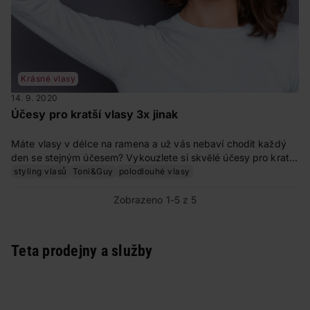
Krásné vlasy
14. 9. 2020
Účesy pro kratší vlasy 3x jinak
Máte vlasy v délce na ramena a už vás nebaví chodit každý
den se stejným účesem? Vykouzlete si skvělé účesy pro kratší
vlasy, které jsou vhodné k nošení do práce i pro slavnostnější
styling vlasů
Toni&Guy
polodlouhé vlasy
příležitosti.
Zobrazeno 1-5 z 5
Teta prodejny a služby