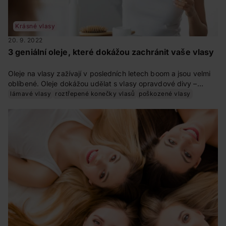
Krásné vlasy
20. 9. 2022
3 geniální oleje, které dokážou zachránit vaše vlasy
Oleje na vlasy zažívají v posledních letech boom a jsou velmi
oblíbené. Oleje dokážou udělat s vlasy opravdové divy –
zjemní je, vyživí, posílí a dodají jim krásný lesk a úchvatnou
lámavé vlasy
roztřepené konečky vlasů
poškozené vlasy
vůni. Určitě by vám neměly v koupelně chybět!