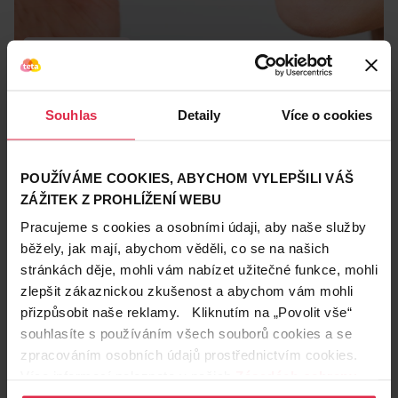
Teta skincare svět
10. 8. 2017
Získejte perfektní selfie úsměv, zn.: doma a rychle!
Souhlas
Detaily
Více o cookies
Barva zubů závisí nejen na správné hygieně, ale také na
genetice a správné životosprávě. Aby byl váš úsměv zářivější,
stačí změnit jídelníček a vyzkoušet některý z domácích triků
Colgate
bělící pasty
POUŽÍVÁME COOKIES, ABYCHOM VYLEPŠILI VÁŠ
na bělení zubů. Je to levnější, rychlejší, a někdy i účinnější.
ZÁŽITEK Z PROHLÍŽENÍ WEBU
Zobrazeno 1-1 z 1
Pracujeme s cookies a osobními údaji, aby naše služby
běžely, jak mají, abychom věděli, co se na našich
Teta prodejny a služby
stránkách děje, mohli vám nabízet užitečné funkce, mohli
zlepšit zákaznickou zkušenost a abychom vám mohli
přizpůsobit naše reklamy. Kliknutím na „Povolit vše“
souhlasíte s používáním všech souborů cookies a se
zpracováním osobních údajů prostřednictvím cookies.
Více informací naleznete v našich
Zásadách ochrany
osobních údajů
.