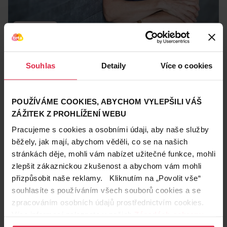
Krásné vlasy
29. 2. 2024
5 tipů na účesy pro ženy nad 50 let, které vás
omladí
Souhlas
Detaily
Více o cookies
S přibývajícím věkem se mění nejen barva, ale i hustota a
celková struktura vlasů. Proto je vhodné účes čas od času
osvěžit a dodat mu modernější vzhled. Hledáte nový střih, se
účesy
úprava vlasů
POUŽÍVÁME COOKIES, ABYCHOM VYLEPŠILI VÁŠ
kterým vstoupíte do další etapy života? Nechte se inspirovat
ZÁŽITEK Z PROHLÍŽENÍ WEBU
tipy na šik účesy, které působí jako elixír mládí, uberou vám
Zobrazeno 1-1 z 1
léta.
Pracujeme s cookies a osobními údaji, aby naše služby
běžely, jak mají, abychom věděli, co se na našich
Teta prodejny a služby
stránkách děje, mohli vám nabízet užitečné funkce, mohli
zlepšit zákaznickou zkušenost a abychom vám mohli
přizpůsobit naše reklamy. Kliknutím na „Povolit vše“
souhlasíte s používáním všech souborů cookies a se
zpracováním osobních údajů prostřednictvím cookies.
Více informací naleznete v našich
Zásadách ochrany
osobních údajů
.