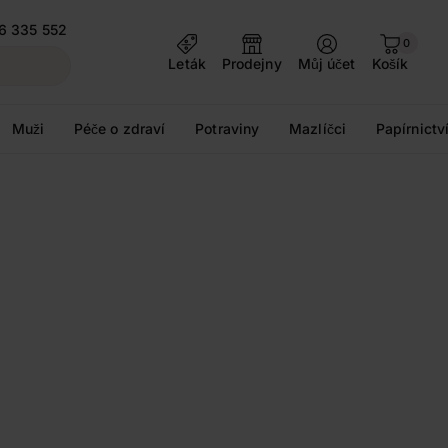
6 335 552
0
Leták
Prodejny
Můj účet
Košík
Muži
Péče o zdraví
Potraviny
Mazlíčci
Papírnictv