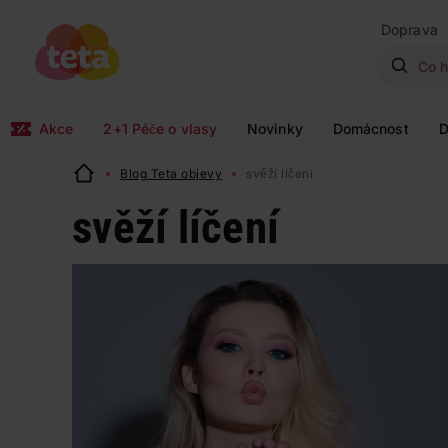
Doprava
Akce
2+1 Péče o vlasy
Novinky
Domácnost
D
Blog Teta objevy
svěží líčení
svěží líčení