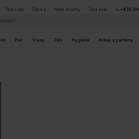
Teta Foto
Články
Naše značky
Teta klub
+420 29
ěti
Pleť
Vlasy
Tělo
Hygiena
Krása a parfémy