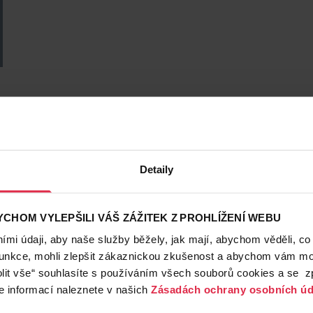
Detaily
CHOM VYLEPŠILI VÁŠ ZÁŽITEK Z PROHLÍŽENÍ WEBU
mi údaji, aby naše služby běžely, jak mají, abychom věděli, co
funkce, mohli zlepšit zákaznickou zkušenost a abychom vám moh
lit vše“ souhlasíte s používáním všech souborů cookies a se 
e informací naleznete v našich
Zásadách ochrany osobních úd