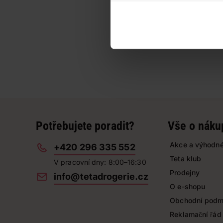
Potřebujete poradit?
Vše o náku
Akce a výhodné
+420 296 335 552
Teta klub
V pracovní dny: 8:00–16:30
Prodejny
info@tetadrogerie.cz
O e-shopu
Obchodní podm
Reklamační řád