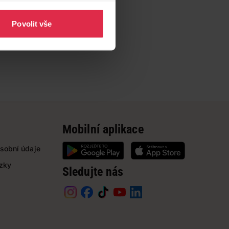
Povolit vše
Mobilní aplikace
sobní údaje
ázky
Sledujte nás