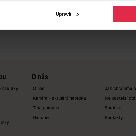
Upravit
pu
O nás
 nabídky
O nás
Jak chráníme o
Kariéra - aktuální nabídka
Nejčastější ot
Teta pomáhá
Soutěže
Historie
Kontakty
ínky