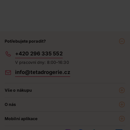
Potřebujete poradit?
+420 296 335 552
V pracovní dny: 8:00–16:30
info@tetadrogerie.cz
Vše o nákupu
Akce a výhodné nabídky
O nás
Teta klub
O nás
Prodejny
Mobilní aplikace
Kariéra - aktuální nabídka
O e-shopu