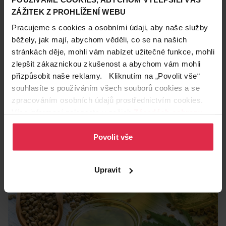
ZÁŽITEK Z PROHLÍŽENÍ WEBU
Pracujeme s cookies a osobními údaji, aby naše služby
běžely, jak mají, abychom věděli, co se na našich
Teta skincare svět
stránkách děje, mohli vám nabízet užitečné funkce, mohli
2. 10. 2021
zlepšit zákaznickou zkušenost a abychom vám mohli
4 překvapivé zbraně proti vráskám
přizpůsobit naše reklamy. Kliknutím na „Povolit vše“
souhlasíte s používáním všech souborů cookies a se
Kult mládí stále hýbe světem. Jak si udržet pleť bez vrásek co
nejdéle? Co jíst, čím se mazat a hlavně, má opravdu dobrá
zpracováním osobních údajů prostřednictvím cookies.
nálada na vznik vrásek takový vliv?
Dermacol
Gabriella Salvete
vrásky
Více informací naleznete v našich
Zásadách ochrany
osobních údajů
.
Povolit vše
Upravit