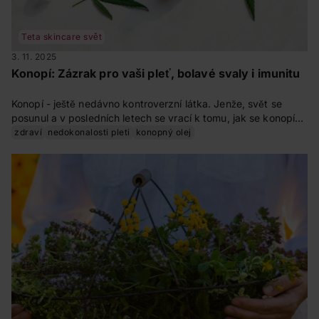
Teta skincare svět
3. 11. 2025
Konopí: Zázrak pro vaši pleť, bolavé svaly i imunitu
Konopí - ještě nedávno kontroverzní látka. Jenže, svět se
posunul a v posledních letech se vrací k tomu, jak se konopí
využívalo tisíce let - jako léčivá látka. Pojďme si tedy říct něco
zdraví
nedokonalosti pleti
konopný olej
víc o zázraku konopí. Prozradit si, co je to CBD, konopný olej a
jaké jsou jejich účinky?