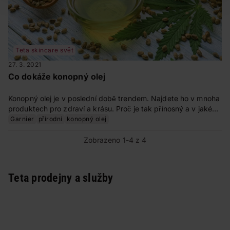
Teta skincare svět
27. 3. 2021
Co dokáže konopný olej
Konopný olej je v poslední době trendem. Najdete ho v mnoha
produktech pro zdraví a krásu. Proč je tak přínosný a v jaké
podobě si jej můžete dopřát?
Garnier
přírodní
konopný olej
Zobrazeno 1-4 z 4
Teta prodejny a služby